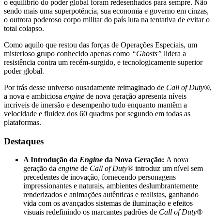
o equilíbrio do poder global foram redesenhados para sempre. Não
sendo mais uma superpotência, sua economia e governo em cinzas,
o outrora poderoso corpo militar do país luta na tentativa de evitar o
total colapso.
Como aquilo que restou das forças de Operações Especiais, um
misterioso grupo conhecido apenas como
“Ghosts”
lidera a
resistência contra um recém-surgido, e tecnologicamente superior
poder global.
Por trás desse universo ousadamente reimaginado de
Call of Duty®
,
a nova e ambiciosa
engine
de nova geração apresenta níveis
incríveis de imersão e desempenho tudo enquanto mantêm a
velocidade e fluidez dos 60 quadros por segundo em todas as
plataformas.
Destaques
A Introdução da
Engine
da Nova Geração:
A nova
geração da
engine
de
Call of Duty®
introduz um nível sem
precedentes de inovação, fornecendo personagens
impressionantes e naturais, ambientes deslumbrantemente
renderizados e animações autênticas e realistas, ganhando
vida com os avançados sistemas de iluminação e efeitos
visuais redefinindo os marcantes padrões de
Call of Duty®