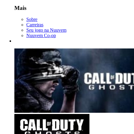
Mais
Sobre
Carreiras
Seu jogo na Nuuvem
Nuuvem Co-op