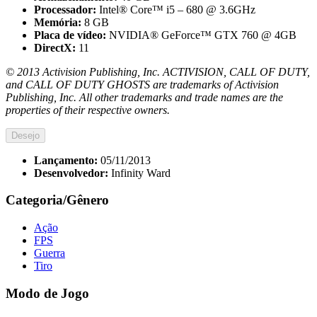
Processador:
Intel® Core™ i5 – 680 @ 3.6GHz
Memória:
8 GB
Placa de vídeo:
NVIDIA® GeForce™ GTX 760 @ 4GB
DirectX:
11
© 2013 Activision Publishing, Inc. ACTIVISION, CALL OF DUTY,
and CALL OF DUTY GHOSTS are trademarks of Activision
Publishing, Inc. All other trademarks and trade names are the
properties of their respective owners.
Desejo
Lançamento:
05/11/2013
Desenvolvedor:
Infinity Ward
Categoria/Gênero
Ação
FPS
Guerra
Tiro
Modo de Jogo