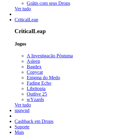
Grátis com seus Drops
Ver tudo
CriticalLeap
CriticalLeap
Jogos
A Investigação Póstuma
Asleep
Bagdex
Copycat
Enigma do Medo
Fading Echo
Libritopia
Outlive 25
wYzards
Ver tudo
spawnd
Cashback em Drops
Suporte
Mais