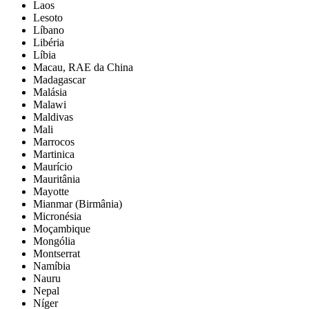
Laos
Lesoto
Líbano
Libéria
Líbia
Macau, RAE da China
Madagascar
Malásia
Malawi
Maldivas
Mali
Marrocos
Martinica
Maurício
Mauritânia
Mayotte
Mianmar (Birmânia)
Micronésia
Moçambique
Mongólia
Montserrat
Namíbia
Nauru
Nepal
Níger