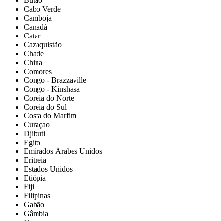
Butão
Cabo Verde
Camboja
Canadá
Catar
Cazaquistão
Chade
China
Comores
Congo - Brazzaville
Congo - Kinshasa
Coreia do Norte
Coreia do Sul
Costa do Marfim
Curaçao
Djibuti
Egito
Emirados Árabes Unidos
Eritreia
Estados Unidos
Etiópia
Fiji
Filipinas
Gabão
Gâmbia