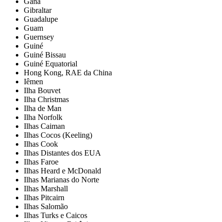
Gana
Gibraltar
Guadalupe
Guam
Guernsey
Guiné
Guiné Bissau
Guiné Equatorial
Hong Kong, RAE da China
Iêmen
Ilha Bouvet
Ilha Christmas
Ilha de Man
Ilha Norfolk
Ilhas Caiman
Ilhas Cocos (Keeling)
Ilhas Cook
Ilhas Distantes dos EUA
Ilhas Faroe
Ilhas Heard e McDonald
Ilhas Marianas do Norte
Ilhas Marshall
Ilhas Pitcairn
Ilhas Salomão
Ilhas Turks e Caicos