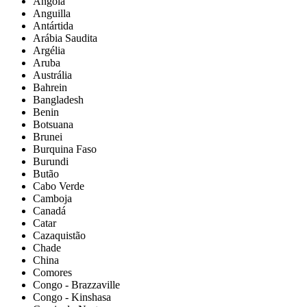
Angola
Anguilla
Antártida
Arábia Saudita
Argélia
Aruba
Austrália
Bahrein
Bangladesh
Benin
Botsuana
Brunei
Burquina Faso
Burundi
Butão
Cabo Verde
Camboja
Canadá
Catar
Cazaquistão
Chade
China
Comores
Congo - Brazzaville
Congo - Kinshasa