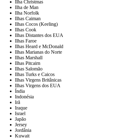
Ilha Christmas
Ilha de Man
Ilha Norfolk
Ilhas Caiman
Ilhas Cocos (Keeling)
Ilhas Cook
Ilhas Distantes dos EUA
Ilhas Faroe
Ilhas Heard e McDonald
Ilhas Marianas do Norte
Ilhas Marshall
Ilhas Pitcairn
Ilhas Salomão
Ilhas Turks e Caicos
Ilhas Virgens Britânicas
Ilhas Virgens dos EUA
Índia
Indonésia
Irã
Iraque
Israel
Japão
Jersey
Jordânia
Kuwait