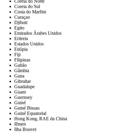
Coreia do Norte
Coreia do Sul
Costa do Marfim
Curaçao
Djibuti
Egito
Emirados Árabes Unidos
Eritreia
Estados Unidos
Etiópia
Fiji
Filipinas
Gabão
Gâmbia
Gana
Gibraltar
Guadalupe
Guam
Guernsey
Guiné
Guiné Bissau
Guiné Equatorial
Hong Kong, RAE da China
Iêmen
Ilha Bouvet