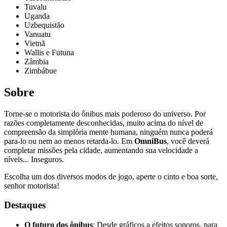
Tuvalu
Uganda
Uzbequistão
Vanuatu
Vietnã
Wallis e Futuna
Zâmbia
Zimbábue
Sobre
Torne-se o motorista do ônibus mais poderoso do universo. Por
razões completamente desconhecidas, muito acima do nível de
compreensão da simplória mente humana, ninguém nunca poderá
para-lo ou nem ao menos retarda-lo. Em
OmniBus
, você deverá
completar missões pela cidade, aumentando sua velocidade a
níveis... Inseguros.
Escolha um dos diversos modos de jogo, aperte o cinto e boa sorte,
senhor motorista!
Destaques
O futuro dos ônibus
: Desde gráficos a efeitos sonoros, para