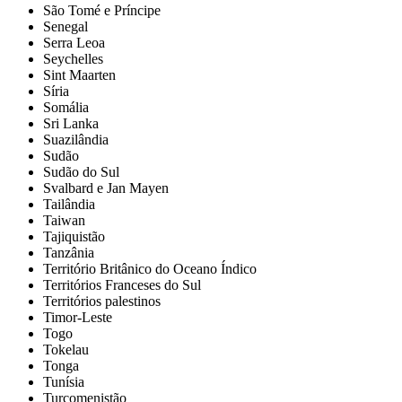
São Tomé e Príncipe
Senegal
Serra Leoa
Seychelles
Sint Maarten
Síria
Somália
Sri Lanka
Suazilândia
Sudão
Sudão do Sul
Svalbard e Jan Mayen
Tailândia
Taiwan
Tajiquistão
Tanzânia
Território Britânico do Oceano Índico
Territórios Franceses do Sul
Territórios palestinos
Timor-Leste
Togo
Tokelau
Tonga
Tunísia
Turcomenistão