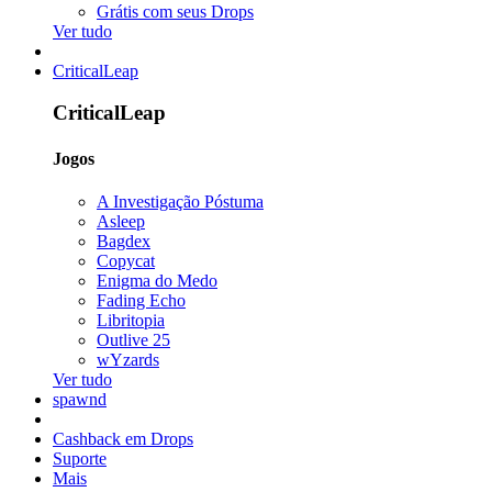
Grátis com seus Drops
Ver tudo
CriticalLeap
CriticalLeap
Jogos
A Investigação Póstuma
Asleep
Bagdex
Copycat
Enigma do Medo
Fading Echo
Libritopia
Outlive 25
wYzards
Ver tudo
spawnd
Cashback em Drops
Suporte
Mais