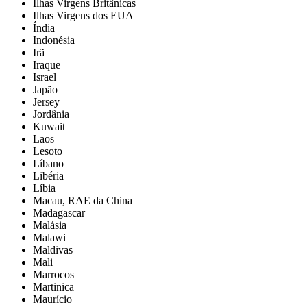
Ilhas Virgens Britânicas
Ilhas Virgens dos EUA
Índia
Indonésia
Irã
Iraque
Israel
Japão
Jersey
Jordânia
Kuwait
Laos
Lesoto
Líbano
Libéria
Líbia
Macau, RAE da China
Madagascar
Malásia
Malawi
Maldivas
Mali
Marrocos
Martinica
Maurício