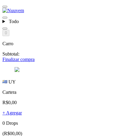
Todo
0
Carro
Subtotal:
Finalizar compra
UY
Cartera
R$0,00
+ Agregar
0 Drops
(R$00,00)