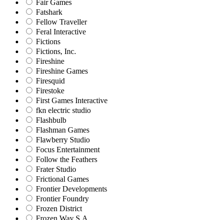
Fair Games
Fatshark
Fellow Traveller
Feral Interactive
Fictions
Fictions, Inc.
Fireshine
Fireshine Games
Firesquid
Firestoke
First Games Interactive
fkn electric studio
Flashbulb
Flashman Games
Flawberry Studio
Focus Entertainment
Follow the Feathers
Frater Studio
Frictional Games
Frontier Developments
Frontier Foundry
Frozen District
Frozen Way S.A.