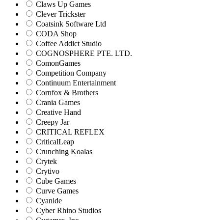
Claws Up Games
Clever Trickster
Coatsink Software Ltd
CODA Shop
Coffee Addict Studio
COGNOSPHERE PTE. LTD.
ComonGames
Competition Company
Continuum Entertainment
Cornfox & Brothers
Crania Games
Creative Hand
Creepy Jar
CRITICAL REFLEX
CriticalLeap
Crunching Koalas
Crytek
Crytivo
Cube Games
Curve Games
Cyanide
Cyber Rhino Studios