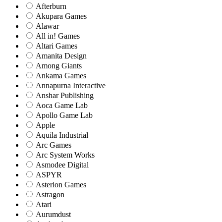
Afterburn
Akupara Games
Alawar
All in! Games
Altari Games
Amanita Design
Among Giants
Ankama Games
Annapurna Interactive
Anshar Publishing
Aoca Game Lab
Apollo Game Lab
Apple
Aquila Industrial
Arc Games
Arc System Works
Asmodee Digital
ASPYR
Asterion Games
Astragon
Atari
Aurumdust