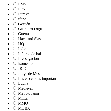
FMV
FPS
Furtivo
fútbol
Gestión
Gift Card Digital
Guerra
Hack and Slash
HQ
Indie
Infierno de balas
Investigación
Isométrico
JRPG
Juego de Mesa
Las elecciones importan
Lucha
Medieval
Metroidvania
Militar
MMO
MOBA