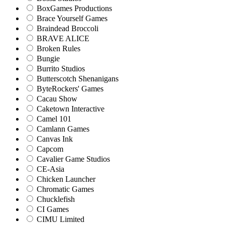
BoxGames Productions
Brace Yourself Games
Braindead Broccoli
BRAVE ALICE
Broken Rules
Bungie
Burrito Studios
Butterscotch Shenanigans
ByteRockers' Games
Cacau Show
Caketown Interactive
Camel 101
Camlann Games
Canvas Ink
Capcom
Cavalier Game Studios
CE-Asia
Chicken Launcher
Chromatic Games
Chucklefish
CI Games
CIMU Limited