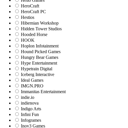
Hello Games
HeroCraft
HeroCraft PC
Hestios
Hibernian Workshop
Hidden Tower Studios
Hooded Horse
HOOK
Hoplon Infotainment
Hound Picked Games
Hungry Bear Games
Hype Entertainment
Hypetrain Digital
Iceberg Interactive
Ideal Games
IMGN.PRO
Immanitas Entertainment
indie.io
indienova
Indigo Arts
Infini Fun
Infogrames
Inov3 Games