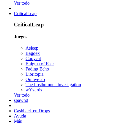
Ver todo
CriticalLeap
CriticalLeap
Juegos
Asleep
Bagdex
Copycat
Enigma of Fear
Fading Echo
Libritopia
Outlive 25
The Posthumous Investigation
wYzards
Ver todo
spawnd
Cashback en Drops
Ayuda
Más