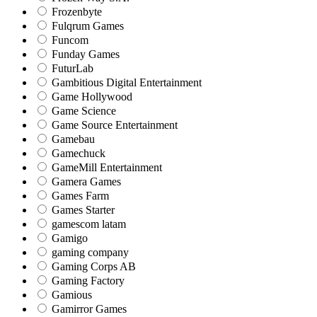
Frozenbyte
Fulqrum Games
Funcom
Funday Games
FuturLab
Gambitious Digital Entertainment
Game Hollywood
Game Science
Game Source Entertainment
Gamebau
Gamechuck
GameMill Entertainment
Gamera Games
Games Farm
Games Starter
gamescom latam
Gamigo
gaming company
Gaming Corps AB
Gaming Factory
Gamious
Gamirror Games