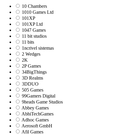
10 Chambers
1010 Games Ltd
101XP
101XP Ltd
1047 Games
11 bit studios
11 bits
1ncrivel sistemas
2 Wedges
2K
2P Games
34BigThings
3D Realms
3DDUO
505 Games
99Gamers Digital
9heads Game Studios
Abbey Games
AbhiTechGames
Adhoc Games
Aerosoft GmbH
Afil Games