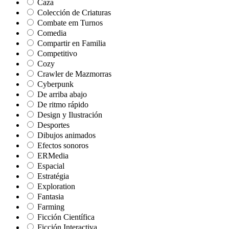
Caza
Colección de Criaturas
Combate em Turnos
Comedia
Compartir en Familia
Competitivo
Cozy
Crawler de Mazmorras
Cyberpunk
De arriba abajo
De ritmo rápido
Design y Ilustración
Desportes
Dibujos animados
Efectos sonoros
ERMedia
Espacial
Estratégia
Exploration
Fantasia
Farming
Ficción Científica
Ficción Interactiva