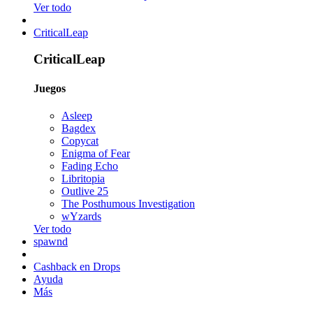
Ver todo
CriticalLeap
CriticalLeap
Juegos
Asleep
Bagdex
Copycat
Enigma of Fear
Fading Echo
Libritopia
Outlive 25
The Posthumous Investigation
wYzards
Ver todo
spawnd
Cashback en Drops
Ayuda
Más