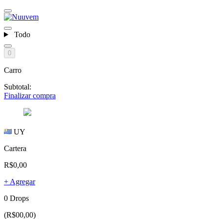
Todo
0
Carro
Subtotal:
Finalizar compra
UY
Cartera
R$0,00
+ Agregar
0 Drops
(R$00,00)