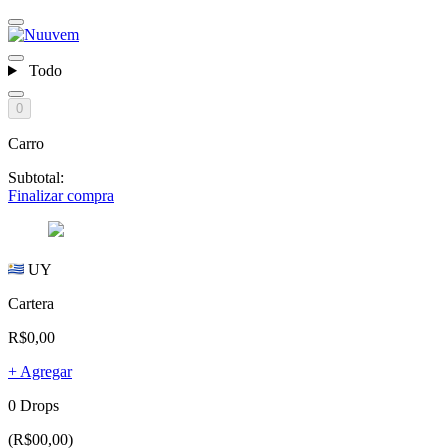
Todo
0
Carro
Subtotal:
Finalizar compra
UY
Cartera
R$0,00
+ Agregar
0 Drops
(R$00,00)