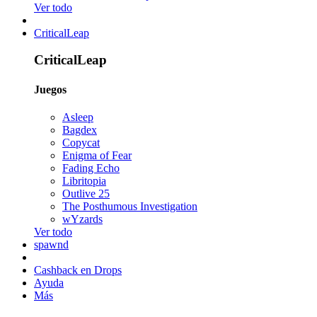
Ver todo
CriticalLeap
CriticalLeap
Juegos
Asleep
Bagdex
Copycat
Enigma of Fear
Fading Echo
Libritopia
Outlive 25
The Posthumous Investigation
wYzards
Ver todo
spawnd
Cashback en Drops
Ayuda
Más