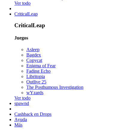
Ver todo
CriticalLeap
CriticalLeap
Juegos
Asleep
Bagdex
Copycat
Enigma of Fear
Fading Echo
Libritopia
Outlive 25
The Posthumous Investigation
wYzards
Ver todo
spawnd
Cashback en Drops
Ayuda
Más