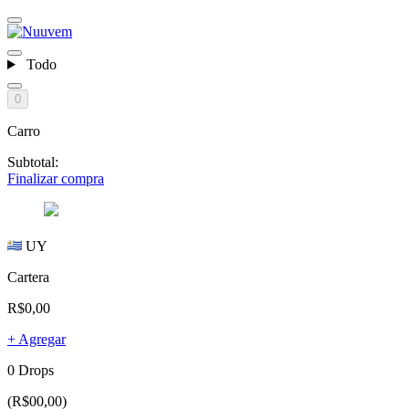
Todo
0
Carro
Subtotal:
Finalizar compra
UY
Cartera
R$0,00
+ Agregar
0 Drops
(R$00,00)