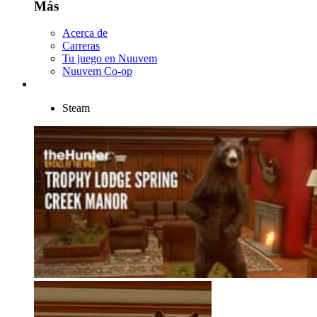
Más
Acerca de
Carreras
Tu juego en Nuuvem
Nuuvem Co-op
Steam