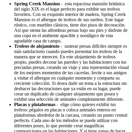
Spring Creek Mansion
- esta espaciosa mansión británica
del siglo XIX es el lugar perfecto para exhibir sus trofeos
favoritos. Con su exquisito interior de madera, Spring Creek
Mansion es el albergue de trofeos de sus sueños. Este lugar
rústico, con muebles clásicos, tiene dos pisos de decoración.
Así que sienta las alfombras persas bajo sus pies y disfrute de
una copa en el ambiente apacible y nostálgico de esta
agradable casa de campo.
Trofeos de alojamiento
- rastrear presas difíciles siempre es
más satisfactorio cuando puedes presentar los trofeos de la
manera que se merecen. En este alojamiento de trofeos
propio, puedes decorar las paredes y las habitaciones con tus
preciadas presas, creando un viaje y una representación visual
de los mejores momentos de tus cacerías. Invite a sus amigos
a visitar el albergue en cualquier momento y comparta su
creciente colección. Si desea darle un tema a la estructura sin
deshacer las decoraciones que ya están en su lugar, puede
crear un duplicado de cualquier alojamiento que posea y
exhibir una selección de animales completamente diferente.
Placas y plataformas
- elige cómo quieres exhibir tus
trofeos: pégalos en placas o coloca animales enteros en
plataformas alrededor de la carcasa, creando un punto central
perfecto. Cada uno de los métodos se puede utilizar con
diferentes poses, lo que permite crear magníficas
composiciones en las habitaciones. Y si tiene ganas de hacer