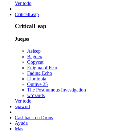
Ver todo
CriticalLeap
CriticalLeap
Juegos
Asleep
Bagdex
Copycat
Enigma of Fear
Fading Echo
Libritopia
Outlive 25
The Posthumous Investigation
wYzards
Ver todo
spawnd
Cashback en Drops
Ayuda
Más