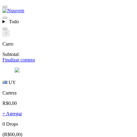
Todo
0
Carro
Subtotal:
Finalizar compra
UY
Cartera
R$0,00
+ Agregar
0 Drops
(R$00,00)