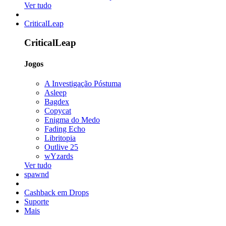
Ver tudo
CriticalLeap
CriticalLeap
Jogos
A Investigação Póstuma
Asleep
Bagdex
Copycat
Enigma do Medo
Fading Echo
Libritopia
Outlive 25
wYzards
Ver tudo
spawnd
Cashback em Drops
Suporte
Mais