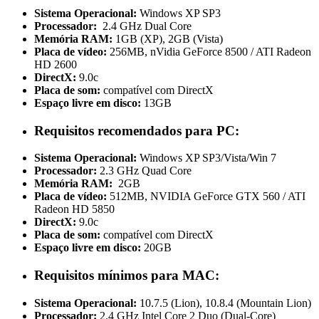
Sistema Operacional:
Windows XP SP3
Processador:
2.4 GHz Dual Core
Memória RAM:
1GB (XP), 2GB (Vista)
Placa de vídeo:
256MB, nVidia GeForce 8500 / ATI Radeon
HD 2600
DirectX:
9.0c
Placa de som:
compatível com DirectX
Espaço livre em disco:
13GB
Requisitos recomendados para PC:
Sistema Operacional:
Windows XP SP3/Vista/Win 7
Processador:
2.3 GHz Quad Core
Memória RAM:
2GB
Placa de vídeo:
512MB, NVIDIA GeForce GTX 560 / ATI
Radeon HD 5850
DirectX:
9.0c
Placa de som:
compatível com DirectX
Espaço livre em disco:
20GB
Requisitos mínimos para MAC:
Sistema Operacional:
10.7.5 (Lion), 10.8.4 (Mountain Lion)
Processador:
2.4 GHz Intel Core 2 Duo (Dual-Core)