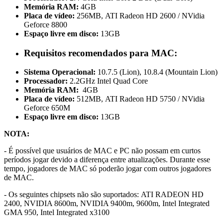
Memória RAM:
4GB
Placa de vídeo:
256MB, ATI Radeon HD 2600 / NVidia
Geforce 8800
Espaço livre em disco:
13GB
Requisitos recomendados para MAC:
Sistema Operacional:
10.7.5 (Lion), 10.8.4 (Mountain Lion)
Processador:
2.2GHz Intel Quad Core
Memória RAM:
4GB
Placa de vídeo:
512MB, ATI Radeon HD 5750 / NVidia
Geforce 650M
Espaço livre em disco:
13GB
NOTA:
- É possível que usuários de MAC e PC não possam em curtos
períodos jogar devido a diferença entre atualizações. Durante esse
tempo, jogadores de MAC só poderão jogar com outros jogadores
de MAC.
- Os seguintes chipsets não são suportados: ATI RADEON HD
2400, NVIDIA 8600m, NVIDIA 9400m, 9600m, Intel Integrated
GMA 950, Intel Integrated x3100