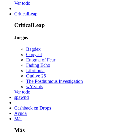
Ver todo
CriticalLeap
CriticalLeap
Juegos
Bagdex
Copycat
Enigma of Fear
Fading Echo
Libritopia
Outlive 25
The Posthumous Investigation
wYzards
Ver todo
spawnd
Cashback en Drops
Ayuda
Más
Más