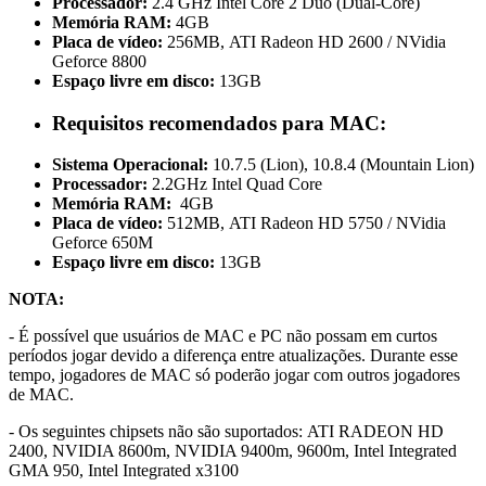
Processador:
2.4 GHz Intel Core 2 Duo (Dual-Core)
Memória RAM:
4GB
Placa de vídeo:
256MB, ATI Radeon HD 2600 / NVidia
Geforce 8800
Espaço livre em disco:
13GB
Requisitos recomendados para MAC:
Sistema Operacional:
10.7.5 (Lion), 10.8.4 (Mountain Lion)
Processador:
2.2GHz Intel Quad Core
Memória RAM:
4GB
Placa de vídeo:
512MB, ATI Radeon HD 5750 / NVidia
Geforce 650M
Espaço livre em disco:
13GB
NOTA:
- É possível que usuários de MAC e PC não possam em curtos
períodos jogar devido a diferença entre atualizações. Durante esse
tempo, jogadores de MAC só poderão jogar com outros jogadores
de MAC.
- Os seguintes chipsets não são suportados: ATI RADEON HD
2400, NVIDIA 8600m, NVIDIA 9400m, 9600m, Intel Integrated
GMA 950, Intel Integrated x3100