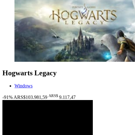
Hogwarts Legacy
Windows
ARS$
-91%
ARS$103.981,59
9.117
,47