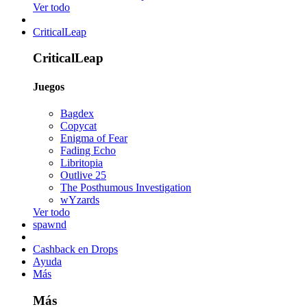
Ver todo
CriticalLeap
CriticalLeap
Juegos
Bagdex
Copycat
Enigma of Fear
Fading Echo
Libritopia
Outlive 25
The Posthumous Investigation
wYzards
Ver todo
spawnd
Cashback en Drops
Ayuda
Más
Más