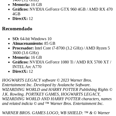
Memoria:
16 GB
Gráficos:
NVIDIA GeForce GTX 960 4GB / AMD RX 470
4GB
DirectX:
12
Recomendado
SO:
64-bit Windows 10
Almacenamiento:
85 GB
Procesador:
Intel Core i7-8700 (3.2 GHz) / AMD Ryzen 5
3600 (3.6 GHz)
Memoria:
16 GB
Gráficos:
NVIDIA GeForce 1080 Ti / AMD RX 5700 XT /
INTEL Arc A770
DirectX:
12
HOGWARTS LEGACY software © 2023 Warner Bros.
Entertainment Inc. Developed by Avalanche Software.
WIZARDING WORLD and HARRY POTTER Publishing Rights ©
J.K. Rowling. PORTKEY GAMES, HOGWARTS LEGACY,
WIZARDING WORLD AND HARRY POTTER characters, names
and related indicia © and ™ Warner Bros. Entertainment Inc.
WARNER BROS. GAMES LOGO, WB SHIELD: ™ & © Warner