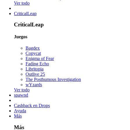
Ver todo
CriticalLeap
CriticalLeap
Juegos
Bagdex
Copycat
Enigma of Fear
Fading Echo
Libritopia
Outlive 25
The Posthumous Investigation
wYzards
Ver todo
spawnd
Cashback en Drops
Ayuda
Más
Más