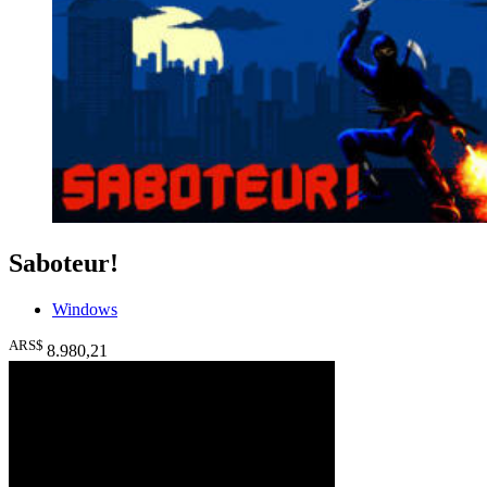
Saboteur!
Windows
ARS$
8.980
,21