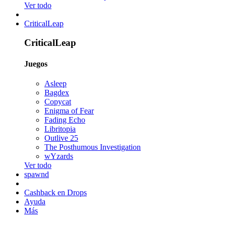
Ver todo
CriticalLeap
CriticalLeap
Juegos
Asleep
Bagdex
Copycat
Enigma of Fear
Fading Echo
Libritopia
Outlive 25
The Posthumous Investigation
wYzards
Ver todo
spawnd
Cashback en Drops
Ayuda
Más