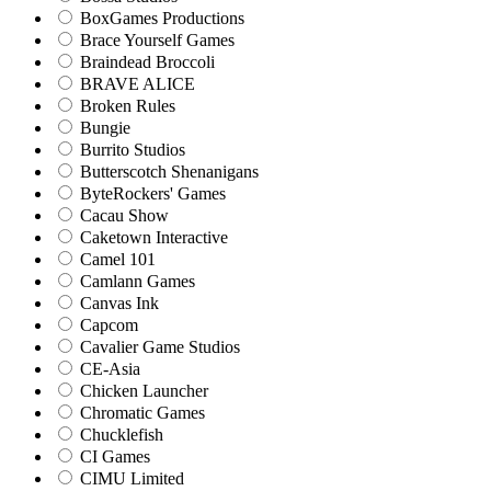
BoxGames Productions
Brace Yourself Games
Braindead Broccoli
BRAVE ALICE
Broken Rules
Bungie
Burrito Studios
Butterscotch Shenanigans
ByteRockers' Games
Cacau Show
Caketown Interactive
Camel 101
Camlann Games
Canvas Ink
Capcom
Cavalier Game Studios
CE-Asia
Chicken Launcher
Chromatic Games
Chucklefish
CI Games
CIMU Limited