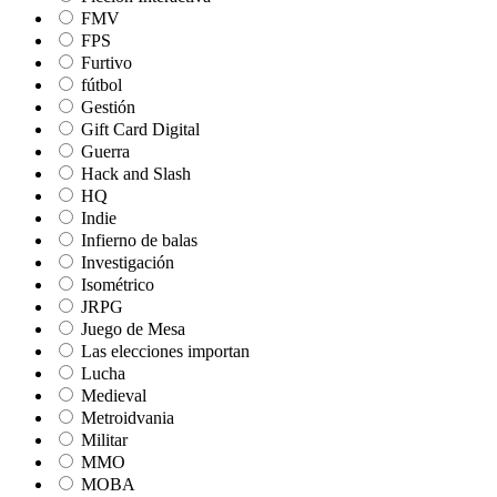
FMV
FPS
Furtivo
fútbol
Gestión
Gift Card Digital
Guerra
Hack and Slash
HQ
Indie
Infierno de balas
Investigación
Isométrico
JRPG
Juego de Mesa
Las elecciones importan
Lucha
Medieval
Metroidvania
Militar
MMO
MOBA