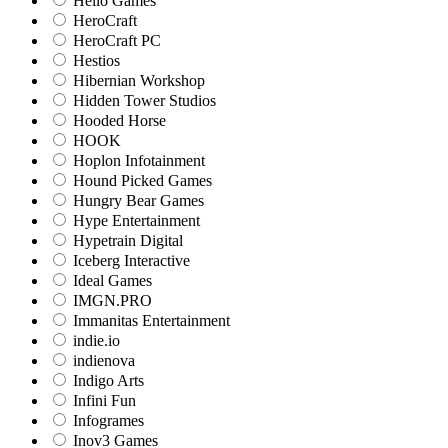
Hello Games
HeroCraft
HeroCraft PC
Hestios
Hibernian Workshop
Hidden Tower Studios
Hooded Horse
HOOK
Hoplon Infotainment
Hound Picked Games
Hungry Bear Games
Hype Entertainment
Hypetrain Digital
Iceberg Interactive
Ideal Games
IMGN.PRO
Immanitas Entertainment
indie.io
indienova
Indigo Arts
Infini Fun
Infogrames
Inov3 Games