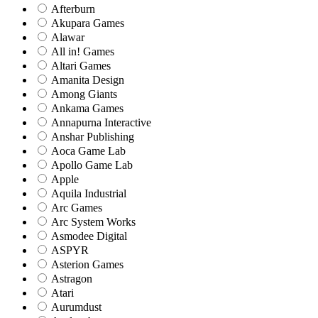
Afterburn
Akupara Games
Alawar
All in! Games
Altari Games
Amanita Design
Among Giants
Ankama Games
Annapurna Interactive
Anshar Publishing
Aoca Game Lab
Apollo Game Lab
Apple
Aquila Industrial
Arc Games
Arc System Works
Asmodee Digital
ASPYR
Asterion Games
Astragon
Atari
Aurumdust