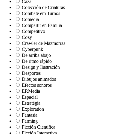
Caza
Colección de Criaturas
Combate em Turnos
Comedia
Compartir en Familia
Competitivo
Cozy
Crawler de Mazmorras
Cyberpunk
De arriba abajo
De ritmo rápido
Design y Ilustración
Desportes
Dibujos animados
Efectos sonoros
ERMedia
Espacial
Estratégia
Exploration
Fantasia
Farming
Ficción Científica
Ficción Interactiva