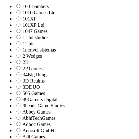
10 Chambers
1010 Games Ltd
101XP
101XP Ltd
1047 Games
11 bit studios
11 bits
1ncrivel sistemas
2 Wedges
2K
2P Games
34BigThings
3D Realms
3DDUO
505 Games
99Gamers Digital
9heads Game Studios
Abbey Games
AbhiTechGames
Adhoc Games
Aerosoft GmbH
Afil Games