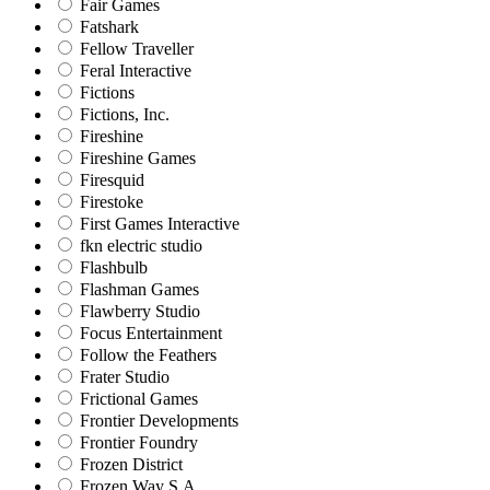
Fair Games
Fatshark
Fellow Traveller
Feral Interactive
Fictions
Fictions, Inc.
Fireshine
Fireshine Games
Firesquid
Firestoke
First Games Interactive
fkn electric studio
Flashbulb
Flashman Games
Flawberry Studio
Focus Entertainment
Follow the Feathers
Frater Studio
Frictional Games
Frontier Developments
Frontier Foundry
Frozen District
Frozen Way S.A.