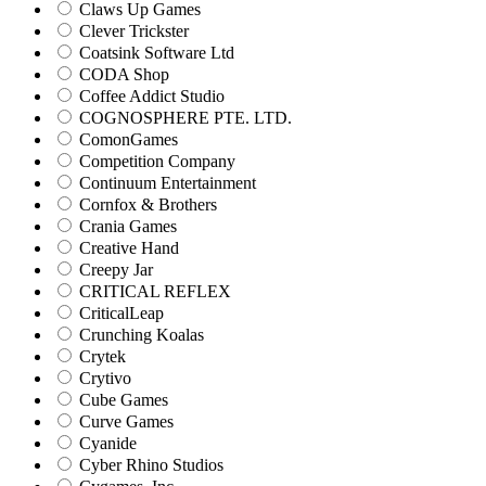
Claws Up Games
Clever Trickster
Coatsink Software Ltd
CODA Shop
Coffee Addict Studio
COGNOSPHERE PTE. LTD.
ComonGames
Competition Company
Continuum Entertainment
Cornfox & Brothers
Crania Games
Creative Hand
Creepy Jar
CRITICAL REFLEX
CriticalLeap
Crunching Koalas
Crytek
Crytivo
Cube Games
Curve Games
Cyanide
Cyber Rhino Studios