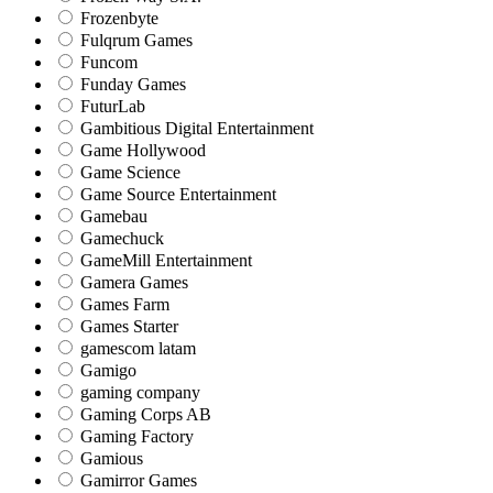
Frozenbyte
Fulqrum Games
Funcom
Funday Games
FuturLab
Gambitious Digital Entertainment
Game Hollywood
Game Science
Game Source Entertainment
Gamebau
Gamechuck
GameMill Entertainment
Gamera Games
Games Farm
Games Starter
gamescom latam
Gamigo
gaming company
Gaming Corps AB
Gaming Factory
Gamious
Gamirror Games