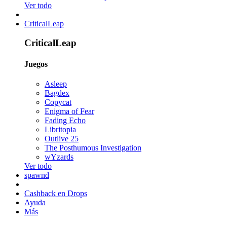
Ver todo
CriticalLeap
CriticalLeap
Juegos
Asleep
Bagdex
Copycat
Enigma of Fear
Fading Echo
Libritopia
Outlive 25
The Posthumous Investigation
wYzards
Ver todo
spawnd
Cashback en Drops
Ayuda
Más