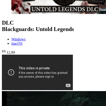
DLC
Blackguards: Untold Legends
Windows
macOS
R$
12
,99