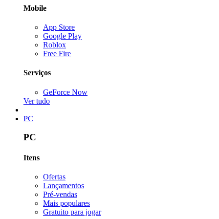
Mobile
App Store
Google Play
Roblox
Free Fire
Serviços
GeForce Now
Ver tudo
PC
PC
Itens
Ofertas
Lançamentos
Pré-vendas
Mais populares
Gratuito para jogar