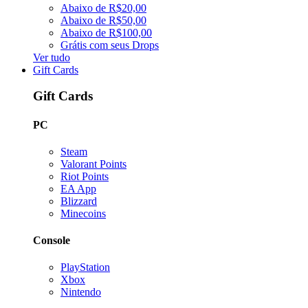
Abaixo de R$20,00
Abaixo de R$50,00
Abaixo de R$100,00
Grátis com seus Drops
Ver tudo
Gift Cards
Gift Cards
PC
Steam
Valorant Points
Riot Points
EA App
Blizzard
Minecoins
Console
PlayStation
Xbox
Nintendo