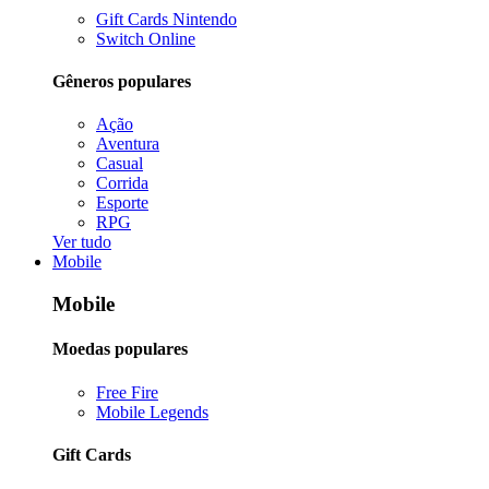
Gift Cards Nintendo
Switch Online
Gêneros populares
Ação
Aventura
Casual
Corrida
Esporte
RPG
Ver tudo
Mobile
Mobile
Moedas populares
Free Fire
Mobile Legends
Gift Cards