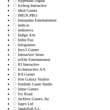
Hypetrain Digital
Iceberg Interactive
Ideal Games
IMGN.PRO
Immanitas Entertainment
indie.io
indienova
Indigo Arts
Infini Fun
Infogrames
Inov3 Games
Interactive Stone
inXile Entertainment
IO Interactive
Io-Interactive A/S
IOI Gamer
Iron Galaxy Studios
Ironhide Game Studio
Ishtar Games
Ivy Road
Jackbox Games, Inc
Jagex Ltd
JanduSoft S.L.