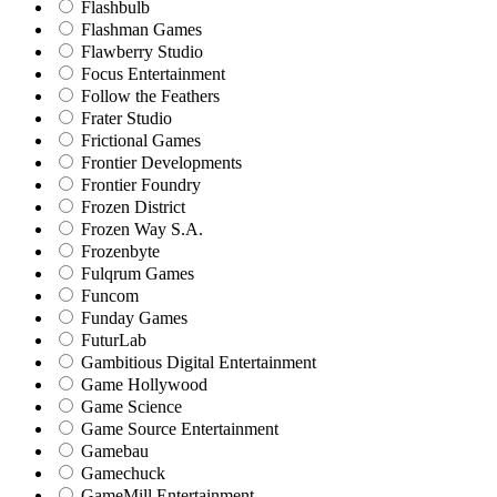
Flashbulb
Flashman Games
Flawberry Studio
Focus Entertainment
Follow the Feathers
Frater Studio
Frictional Games
Frontier Developments
Frontier Foundry
Frozen District
Frozen Way S.A.
Frozenbyte
Fulqrum Games
Funcom
Funday Games
FuturLab
Gambitious Digital Entertainment
Game Hollywood
Game Science
Game Source Entertainment
Gamebau
Gamechuck
GameMill Entertainment