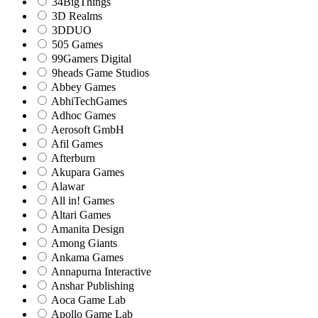
34BigThings
3D Realms
3DDUO
505 Games
99Gamers Digital
9heads Game Studios
Abbey Games
AbhiTechGames
Adhoc Games
Aerosoft GmbH
Afil Games
Afterburn
Akupara Games
Alawar
All in! Games
Altari Games
Amanita Design
Among Giants
Ankama Games
Annapurna Interactive
Anshar Publishing
Aoca Game Lab
Apollo Game Lab