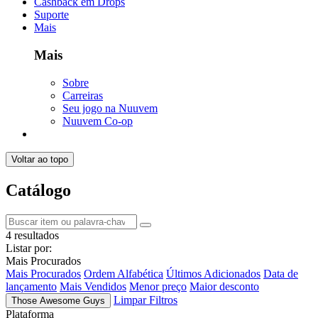
Cashback em Drops
Suporte
Mais
Mais
Sobre
Carreiras
Seu jogo na Nuuvem
Nuuvem Co-op
Voltar ao topo
Catálogo
4 resultados
Listar por:
Mais Procurados
Mais Procurados
Ordem Alfabética
Últimos Adicionados
Data de
lançamento
Mais Vendidos
Menor preço
Maior desconto
Limpar Filtros
Those Awesome Guys
Plataforma