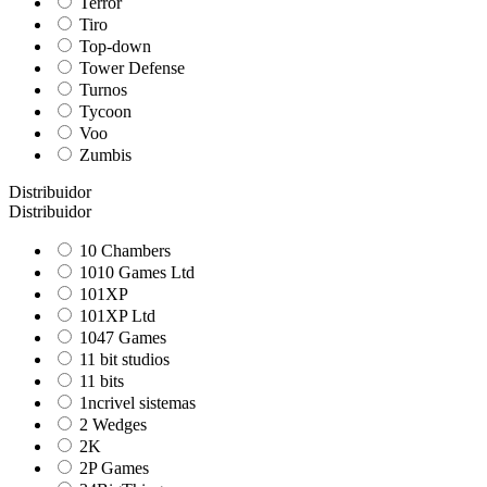
Terror
Tiro
Top-down
Tower Defense
Turnos
Tycoon
Voo
Zumbis
Distribuidor
Distribuidor
10 Chambers
1010 Games Ltd
101XP
101XP Ltd
1047 Games
11 bit studios
11 bits
1ncrivel sistemas
2 Wedges
2K
2P Games