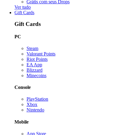
Grátis com seus Drops
Ver tudo
Gift Cards
Gift Cards
PC
Steam
Valorant Points
Riot Points
EA App
Blizzard
Minecoins
Console
PlayStation
Xbox
Nintendo
Mobile
App Store