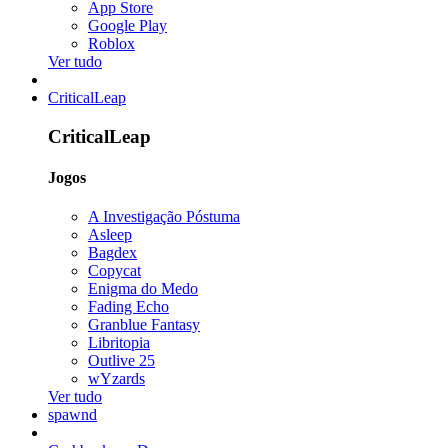
App Store
Google Play
Roblox
Ver tudo
CriticalLeap
CriticalLeap
Jogos
A Investigação Póstuma
Asleep
Bagdex
Copycat
Enigma do Medo
Fading Echo
Granblue Fantasy
Libritopia
Outlive 25
wYzards
Ver tudo
spawnd