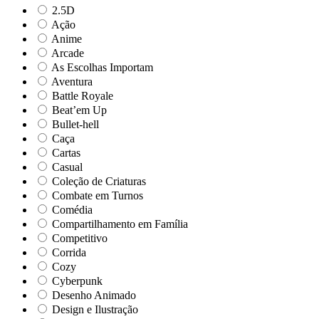
2.5D
Ação
Anime
Arcade
As Escolhas Importam
Aventura
Battle Royale
Beat’em Up
Bullet-hell
Caça
Cartas
Casual
Coleção de Criaturas
Combate em Turnos
Comédia
Compartilhamento em Família
Competitivo
Corrida
Cozy
Cyberpunk
Desenho Animado
Design e Ilustração