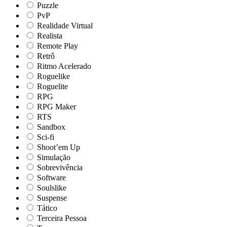
Puzzle
PvP
Realidade Virtual
Realista
Remote Play
Retrô
Ritmo Acelerado
Roguelike
Roguelite
RPG
RPG Maker
RTS
Sandbox
Sci-fi
Shoot’em Up
Simulação
Sobrevivência
Software
Soulslike
Suspense
Tático
Terceira Pessoa