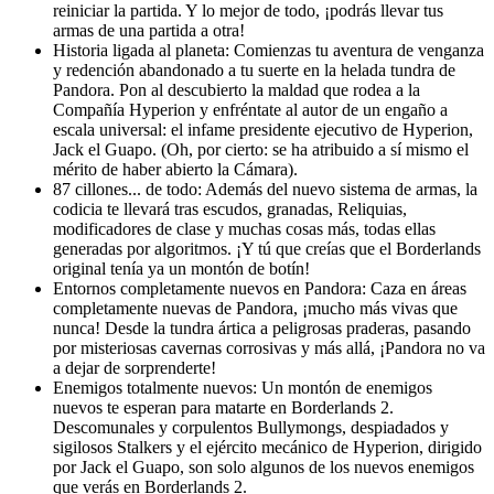
reiniciar la partida. Y lo mejor de todo, ¡podrás llevar tus
armas de una partida a otra!
Historia ligada al planeta: Comienzas tu aventura de venganza
y redención abandonado a tu suerte en la helada tundra de
Pandora. Pon al descubierto la maldad que rodea a la
Compañía Hyperion y enfréntate al autor de un engaño a
escala universal: el infame presidente ejecutivo de Hyperion,
Jack el Guapo. (Oh, por cierto: se ha atribuido a sí mismo el
mérito de haber abierto la Cámara).
87 cillones... de todo: Además del nuevo sistema de armas, la
codicia te llevará tras escudos, granadas, Reliquias,
modificadores de clase y muchas cosas más, todas ellas
generadas por algoritmos. ¡Y tú que creías que el Borderlands
original tenía ya un montón de botín!
Entornos completamente nuevos en Pandora: Caza en áreas
completamente nuevas de Pandora, ¡mucho más vivas que
nunca! Desde la tundra ártica a peligrosas praderas, pasando
por misteriosas cavernas corrosivas y más allá, ¡Pandora no va
a dejar de sorprenderte!
Enemigos totalmente nuevos: Un montón de enemigos
nuevos te esperan para matarte en Borderlands 2.
Descomunales y corpulentos Bullymongs, despiadados y
sigilosos Stalkers y el ejército mecánico de Hyperion, dirigido
por Jack el Guapo, son solo algunos de los nuevos enemigos
que verás en Borderlands 2.