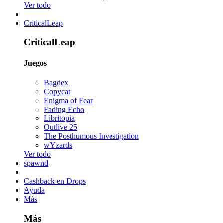
Ver todo
CriticalLeap
CriticalLeap
Juegos
Bagdex
Copycat
Enigma of Fear
Fading Echo
Libritopia
Outlive 25
The Posthumous Investigation
wYzards
Ver todo
spawnd
Cashback en Drops
Ayuda
Más
Más