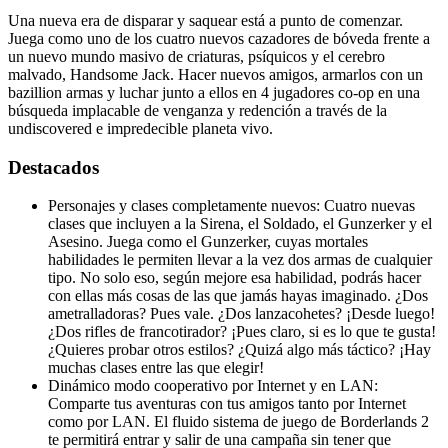
Una nueva era de disparar y saquear está a punto de comenzar.
Juega como uno de los cuatro nuevos cazadores de bóveda frente a
un nuevo mundo masivo de criaturas, psíquicos y el cerebro
malvado, Handsome Jack. Hacer nuevos amigos, armarlos con un
bazillion armas y luchar junto a ellos en 4 jugadores co-op en una
búsqueda implacable de venganza y redención a través de la
undiscovered e impredecible planeta vivo.
Destacados
Personajes y clases completamente nuevos: Cuatro nuevas
clases que incluyen a la Sirena, el Soldado, el Gunzerker y el
Asesino. Juega como el Gunzerker, cuyas mortales
habilidades le permiten llevar a la vez dos armas de cualquier
tipo. No solo eso, según mejore esa habilidad, podrás hacer
con ellas más cosas de las que jamás hayas imaginado. ¿Dos
ametralladoras? Pues vale. ¿Dos lanzacohetes? ¡Desde luego!
¿Dos rifles de francotirador? ¡Pues claro, si es lo que te gusta!
¿Quieres probar otros estilos? ¿Quizá algo más táctico? ¡Hay
muchas clases entre las que elegir!
Dinámico modo cooperativo por Internet y en LAN:
Comparte tus aventuras con tus amigos tanto por Internet
como por LAN. El fluido sistema de juego de Borderlands 2
te permitirá entrar y salir de una campaña sin tener que