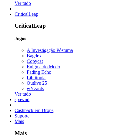
Ver tudo
CriticalLeap
CriticalLeap
Jogos
A Investigação Póstuma
Bagdex
Copycat
Enigma do Medo
Fading Echo
Libritopia
Outlive 25
wYzards
Ver tudo
spawnd
Cashback em Drops
Suporte
Mais
Mais