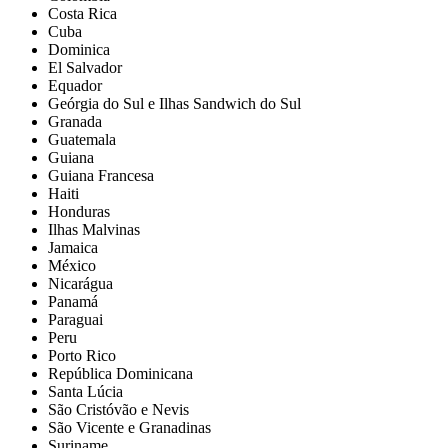
Costa Rica
Cuba
Dominica
El Salvador
Equador
Geórgia do Sul e Ilhas Sandwich do Sul
Granada
Guatemala
Guiana
Guiana Francesa
Haiti
Honduras
Ilhas Malvinas
Jamaica
México
Nicarágua
Panamá
Paraguai
Peru
Porto Rico
República Dominicana
Santa Lúcia
São Cristóvão e Nevis
São Vicente e Granadinas
Suriname