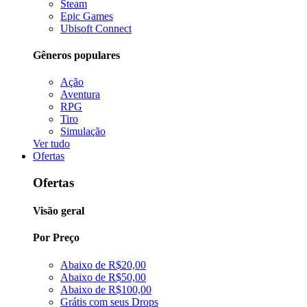
Steam
Epic Games
Ubisoft Connect
Gêneros populares
Ação
Aventura
RPG
Tiro
Simulação
Ver tudo
Ofertas
Ofertas
Visão geral
Por Preço
Abaixo de R$20,00
Abaixo de R$50,00
Abaixo de R$100,00
Grátis com seus Drops