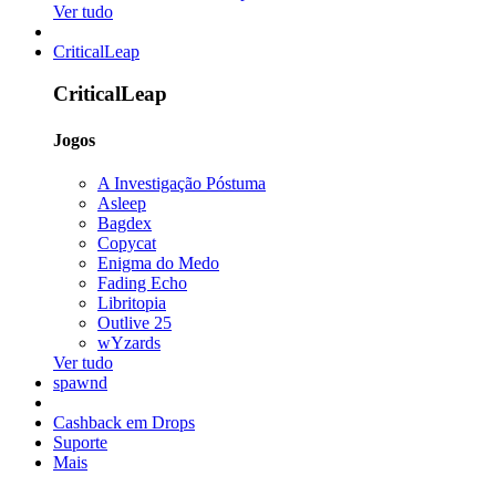
Ver tudo
CriticalLeap
CriticalLeap
Jogos
A Investigação Póstuma
Asleep
Bagdex
Copycat
Enigma do Medo
Fading Echo
Libritopia
Outlive 25
wYzards
Ver tudo
spawnd
Cashback em Drops
Suporte
Mais