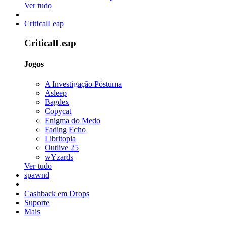
Ver tudo
CriticalLeap
CriticalLeap
Jogos
A Investigação Póstuma
Asleep
Bagdex
Copycat
Enigma do Medo
Fading Echo
Libritopia
Outlive 25
wYzards
Ver tudo
spawnd
Cashback em Drops
Suporte
Mais