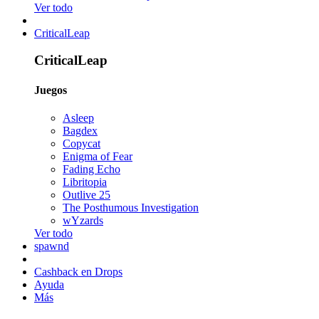
Ver todo
CriticalLeap
CriticalLeap
Juegos
Asleep
Bagdex
Copycat
Enigma of Fear
Fading Echo
Libritopia
Outlive 25
The Posthumous Investigation
wYzards
Ver todo
spawnd
Cashback en Drops
Ayuda
Más