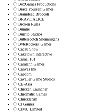
BoxGames Productions
Brace Yourself Games
Braindead Broccoli
BRAVE ALICE
Broken Rules
Bungie
Burrito Studios
Butterscotch Shenanigans
ByteRockers' Games
Cacau Show
Caketown Interactive
Camel 101
Camlann Games
Canvas Ink
Capcom
Cavalier Game Studios
CE-Asia
Chicken Launcher
Chromatic Games
Chucklefish
CI Games
CIMU Limited