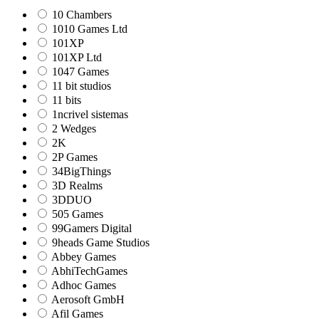
10 Chambers
1010 Games Ltd
101XP
101XP Ltd
1047 Games
11 bit studios
11 bits
1ncrivel sistemas
2 Wedges
2K
2P Games
34BigThings
3D Realms
3DDUO
505 Games
99Gamers Digital
9heads Game Studios
Abbey Games
AbhiTechGames
Adhoc Games
Aerosoft GmbH
Afil Games