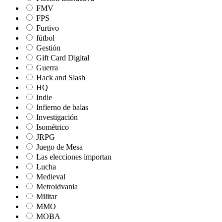
FMV
FPS
Furtivo
fútbol
Gestión
Gift Card Digital
Guerra
Hack and Slash
HQ
Indie
Infierno de balas
Investigación
Isométrico
JRPG
Juego de Mesa
Las elecciones importan
Lucha
Medieval
Metroidvania
Militar
MMO
MOBA