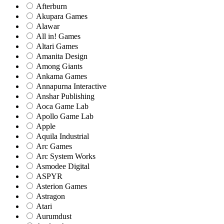
Afterburn
Akupara Games
Alawar
All in! Games
Altari Games
Amanita Design
Among Giants
Ankama Games
Annapurna Interactive
Anshar Publishing
Aoca Game Lab
Apollo Game Lab
Apple
Aquila Industrial
Arc Games
Arc System Works
Asmodee Digital
ASPYR
Asterion Games
Astragon
Atari
Aurumdust