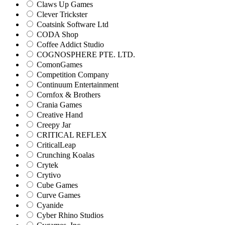
Claws Up Games
Clever Trickster
Coatsink Software Ltd
CODA Shop
Coffee Addict Studio
COGNOSPHERE PTE. LTD.
ComonGames
Competition Company
Continuum Entertainment
Cornfox & Brothers
Crania Games
Creative Hand
Creepy Jar
CRITICAL REFLEX
CriticalLeap
Crunching Koalas
Crytek
Crytivo
Cube Games
Curve Games
Cyanide
Cyber Rhino Studios