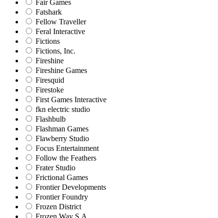
Fair Games
Fatshark
Fellow Traveller
Feral Interactive
Fictions
Fictions, Inc.
Fireshine
Fireshine Games
Firesquid
Firestoke
First Games Interactive
fkn electric studio
Flashbulb
Flashman Games
Flawberry Studio
Focus Entertainment
Follow the Feathers
Frater Studio
Frictional Games
Frontier Developments
Frontier Foundry
Frozen District
Frozen Way S.A.