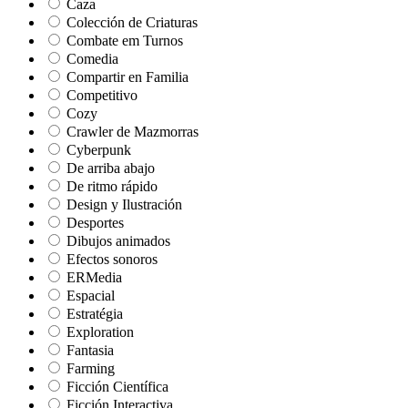
Caza
Colección de Criaturas
Combate em Turnos
Comedia
Compartir en Familia
Competitivo
Cozy
Crawler de Mazmorras
Cyberpunk
De arriba abajo
De ritmo rápido
Design y Ilustración
Desportes
Dibujos animados
Efectos sonoros
ERMedia
Espacial
Estratégia
Exploration
Fantasia
Farming
Ficción Científica
Ficción Interactiva