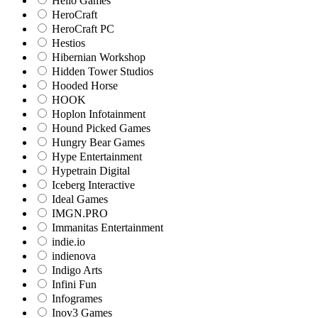
Hello Games
HeroCraft
HeroCraft PC
Hestios
Hibernian Workshop
Hidden Tower Studios
Hooded Horse
HOOK
Hoplon Infotainment
Hound Picked Games
Hungry Bear Games
Hype Entertainment
Hypetrain Digital
Iceberg Interactive
Ideal Games
IMGN.PRO
Immanitas Entertainment
indie.io
indienova
Indigo Arts
Infini Fun
Infogrames
Inov3 Games