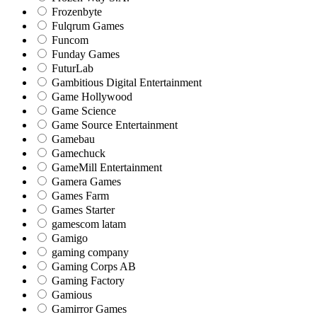
Frozenbyte
Fulqrum Games
Funcom
Funday Games
FuturLab
Gambitious Digital Entertainment
Game Hollywood
Game Science
Game Source Entertainment
Gamebau
Gamechuck
GameMill Entertainment
Gamera Games
Games Farm
Games Starter
gamescom latam
Gamigo
gaming company
Gaming Corps AB
Gaming Factory
Gamious
Gamirror Games