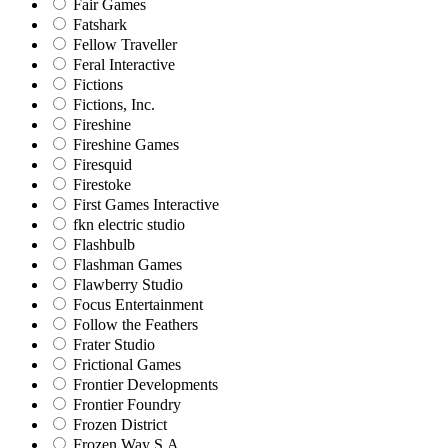
Fair Games
Fatshark
Fellow Traveller
Feral Interactive
Fictions
Fictions, Inc.
Fireshine
Fireshine Games
Firesquid
Firestoke
First Games Interactive
fkn electric studio
Flashbulb
Flashman Games
Flawberry Studio
Focus Entertainment
Follow the Feathers
Frater Studio
Frictional Games
Frontier Developments
Frontier Foundry
Frozen District
Frozen Way S.A.