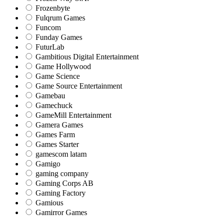
Frozenbyte
Fulqrum Games
Funcom
Funday Games
FuturLab
Gambitious Digital Entertainment
Game Hollywood
Game Science
Game Source Entertainment
Gamebau
Gamechuck
GameMill Entertainment
Gamera Games
Games Farm
Games Starter
gamescom latam
Gamigo
gaming company
Gaming Corps AB
Gaming Factory
Gamious
Gamirror Games