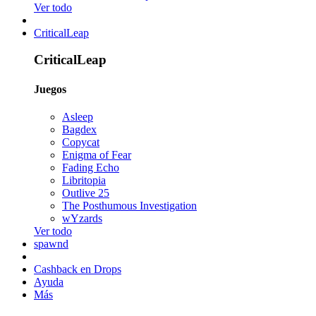
Ver todo
CriticalLeap
CriticalLeap
Juegos
Asleep
Bagdex
Copycat
Enigma of Fear
Fading Echo
Libritopia
Outlive 25
The Posthumous Investigation
wYzards
Ver todo
spawnd
Cashback en Drops
Ayuda
Más