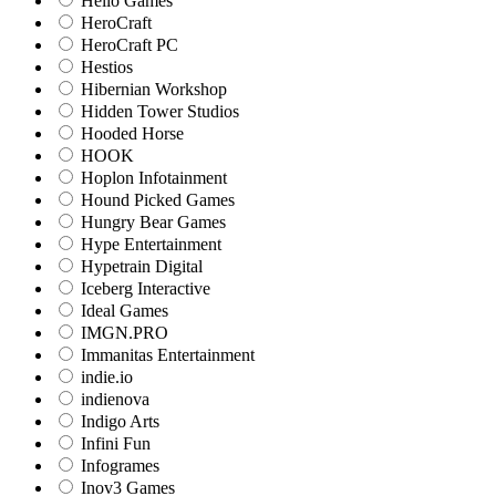
Hello Games
HeroCraft
HeroCraft PC
Hestios
Hibernian Workshop
Hidden Tower Studios
Hooded Horse
HOOK
Hoplon Infotainment
Hound Picked Games
Hungry Bear Games
Hype Entertainment
Hypetrain Digital
Iceberg Interactive
Ideal Games
IMGN.PRO
Immanitas Entertainment
indie.io
indienova
Indigo Arts
Infini Fun
Infogrames
Inov3 Games