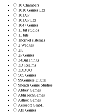
10 Chambers
1010 Games Ltd
101XP
101XP Ltd
1047 Games
11 bit studios
11 bits
1ncrivel sistemas
2 Wedges
2K
2P Games
34BigThings
3D Realms
3DDUO
505 Games
99Gamers Digital
9heads Game Studios
Abbey Games
AbhiTechGames
Adhoc Games
Aerosoft GmbH
Afil Games