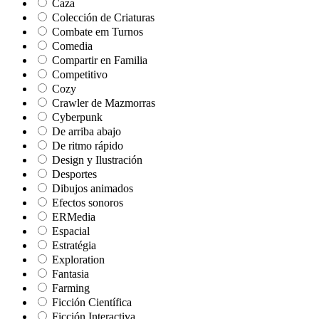
Caza
Colección de Criaturas
Combate em Turnos
Comedia
Compartir en Familia
Competitivo
Cozy
Crawler de Mazmorras
Cyberpunk
De arriba abajo
De ritmo rápido
Design y Ilustración
Desportes
Dibujos animados
Efectos sonoros
ERMedia
Espacial
Estratégia
Exploration
Fantasia
Farming
Ficción Científica
Ficción Interactiva