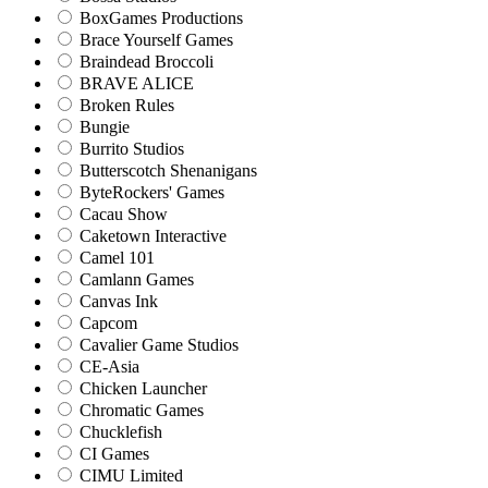
BoxGames Productions
Brace Yourself Games
Braindead Broccoli
BRAVE ALICE
Broken Rules
Bungie
Burrito Studios
Butterscotch Shenanigans
ByteRockers' Games
Cacau Show
Caketown Interactive
Camel 101
Camlann Games
Canvas Ink
Capcom
Cavalier Game Studios
CE-Asia
Chicken Launcher
Chromatic Games
Chucklefish
CI Games
CIMU Limited