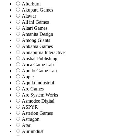
Afterburn
Akupara Games
Alawar
All in! Games
Altari Games
Amanita Design
Among Giants
Ankama Games
Annapurna Interactive
Anshar Publishing
Aoca Game Lab
Apollo Game Lab
Apple
Aquila Industrial
Arc Games
Arc System Works
Asmodee Digital
ASPYR
Asterion Games
Astragon
Atari
Aurumdust