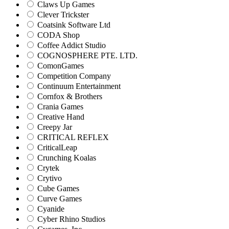
Claws Up Games
Clever Trickster
Coatsink Software Ltd
CODA Shop
Coffee Addict Studio
COGNOSPHERE PTE. LTD.
ComonGames
Competition Company
Continuum Entertainment
Cornfox & Brothers
Crania Games
Creative Hand
Creepy Jar
CRITICAL REFLEX
CriticalLeap
Crunching Koalas
Crytek
Crytivo
Cube Games
Curve Games
Cyanide
Cyber Rhino Studios