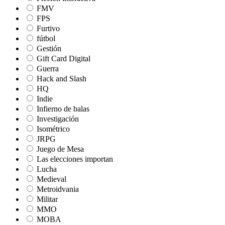
FMV
FPS
Furtivo
fútbol
Gestión
Gift Card Digital
Guerra
Hack and Slash
HQ
Indie
Infierno de balas
Investigación
Isométrico
JRPG
Juego de Mesa
Las elecciones importan
Lucha
Medieval
Metroidvania
Militar
MMO
MOBA