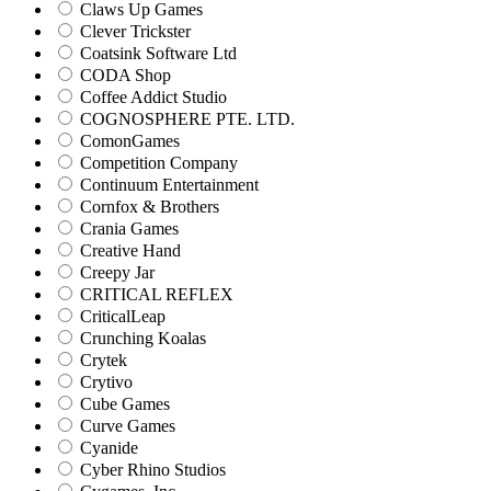
Claws Up Games
Clever Trickster
Coatsink Software Ltd
CODA Shop
Coffee Addict Studio
COGNOSPHERE PTE. LTD.
ComonGames
Competition Company
Continuum Entertainment
Cornfox & Brothers
Crania Games
Creative Hand
Creepy Jar
CRITICAL REFLEX
CriticalLeap
Crunching Koalas
Crytek
Crytivo
Cube Games
Curve Games
Cyanide
Cyber Rhino Studios