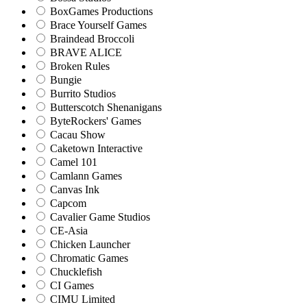
BoxGames Productions
Brace Yourself Games
Braindead Broccoli
BRAVE ALICE
Broken Rules
Bungie
Burrito Studios
Butterscotch Shenanigans
ByteRockers' Games
Cacau Show
Caketown Interactive
Camel 101
Camlann Games
Canvas Ink
Capcom
Cavalier Game Studios
CE-Asia
Chicken Launcher
Chromatic Games
Chucklefish
CI Games
CIMU Limited