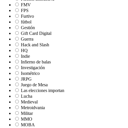
FMV
FPS
Furtivo
fútbol
Gestión
Gift Card Digital
Guerra
Hack and Slash
HQ
Indie
Infierno de balas
Investigación
Isométrico
JRPG
Juego de Mesa
Las elecciones importan
Lucha
Medieval
Metroidvania
Militar
MMO
MOBA