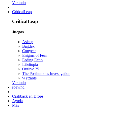
Ver todo
CriticalLeap
CriticalLeap
Juegos
Asleep
Bagdex
Copycat
Enigma of Fear
Fading Echo
Libritopia
Outlive 25
The Posthumous Investigation
wYzards
Ver todo
spawnd
Cashback en Drops
Ayuda
Más