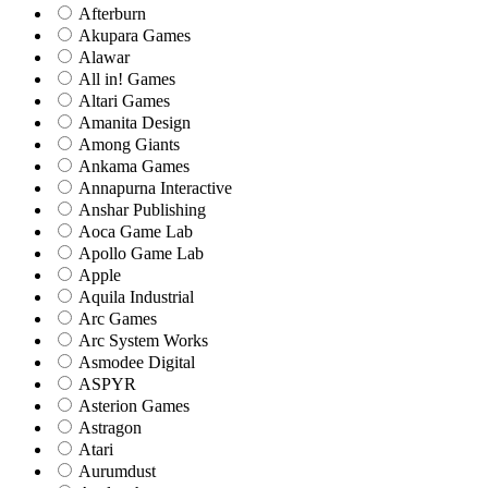
Afterburn
Akupara Games
Alawar
All in! Games
Altari Games
Amanita Design
Among Giants
Ankama Games
Annapurna Interactive
Anshar Publishing
Aoca Game Lab
Apollo Game Lab
Apple
Aquila Industrial
Arc Games
Arc System Works
Asmodee Digital
ASPYR
Asterion Games
Astragon
Atari
Aurumdust