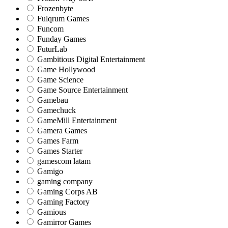
Frozenbyte
Fulqrum Games
Funcom
Funday Games
FuturLab
Gambitious Digital Entertainment
Game Hollywood
Game Science
Game Source Entertainment
Gamebau
Gamechuck
GameMill Entertainment
Gamera Games
Games Farm
Games Starter
gamescom latam
Gamigo
gaming company
Gaming Corps AB
Gaming Factory
Gamious
Gamirror Games