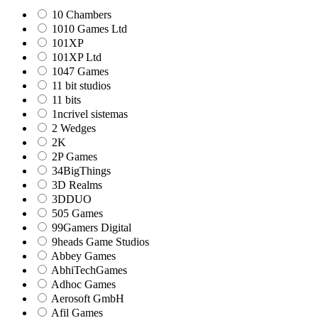
10 Chambers
1010 Games Ltd
101XP
101XP Ltd
1047 Games
11 bit studios
11 bits
1ncrivel sistemas
2 Wedges
2K
2P Games
34BigThings
3D Realms
3DDUO
505 Games
99Gamers Digital
9heads Game Studios
Abbey Games
AbhiTechGames
Adhoc Games
Aerosoft GmbH
Afil Games