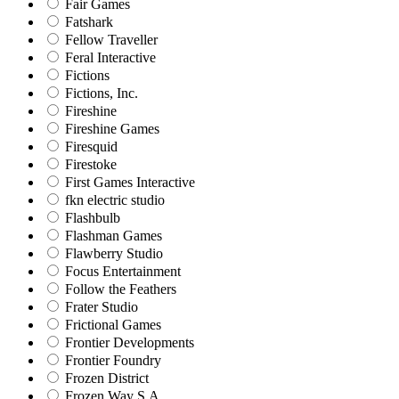
Fair Games
Fatshark
Fellow Traveller
Feral Interactive
Fictions
Fictions, Inc.
Fireshine
Fireshine Games
Firesquid
Firestoke
First Games Interactive
fkn electric studio
Flashbulb
Flashman Games
Flawberry Studio
Focus Entertainment
Follow the Feathers
Frater Studio
Frictional Games
Frontier Developments
Frontier Foundry
Frozen District
Frozen Way S.A.