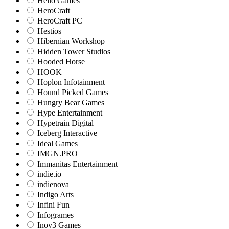
Hello Games
HeroCraft
HeroCraft PC
Hestios
Hibernian Workshop
Hidden Tower Studios
Hooded Horse
HOOK
Hoplon Infotainment
Hound Picked Games
Hungry Bear Games
Hype Entertainment
Hypetrain Digital
Iceberg Interactive
Ideal Games
IMGN.PRO
Immanitas Entertainment
indie.io
indienova
Indigo Arts
Infini Fun
Infogrames
Inov3 Games