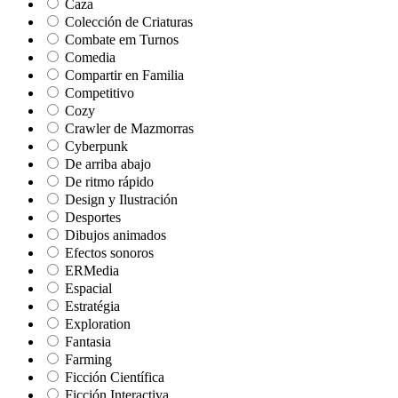
Caza
Colección de Criaturas
Combate em Turnos
Comedia
Compartir en Familia
Competitivo
Cozy
Crawler de Mazmorras
Cyberpunk
De arriba abajo
De ritmo rápido
Design y Ilustración
Desportes
Dibujos animados
Efectos sonoros
ERMedia
Espacial
Estratégia
Exploration
Fantasia
Farming
Ficción Científica
Ficción Interactiva