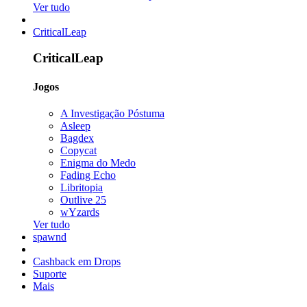
Ver tudo
CriticalLeap
CriticalLeap
Jogos
A Investigação Póstuma
Asleep
Bagdex
Copycat
Enigma do Medo
Fading Echo
Libritopia
Outlive 25
wYzards
Ver tudo
spawnd
Cashback em Drops
Suporte
Mais