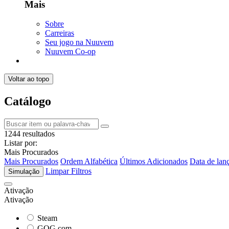
Mais
Sobre
Carreiras
Seu jogo na Nuuvem
Nuuvem Co-op
Voltar ao topo
Catálogo
1244 resultados
Listar por:
Mais Procurados
Mais Procurados
Ordem Alfabética
Últimos Adicionados
Data de lan
Limpar Filtros
Simulação
Ativação
Ativação
Steam
GOG.com