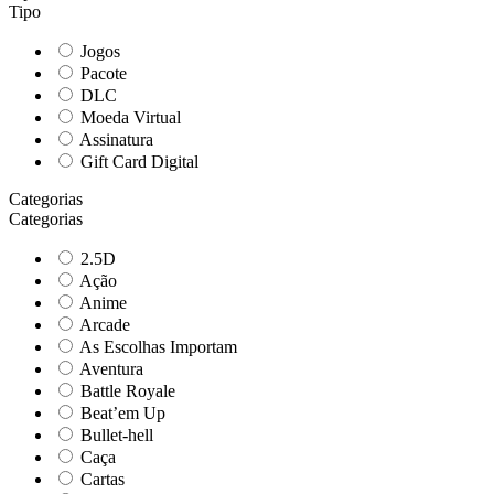
Tipo
Jogos
Pacote
DLC
Moeda Virtual
Assinatura
Gift Card Digital
Categorias
Categorias
2.5D
Ação
Anime
Arcade
As Escolhas Importam
Aventura
Battle Royale
Beat’em Up
Bullet-hell
Caça
Cartas