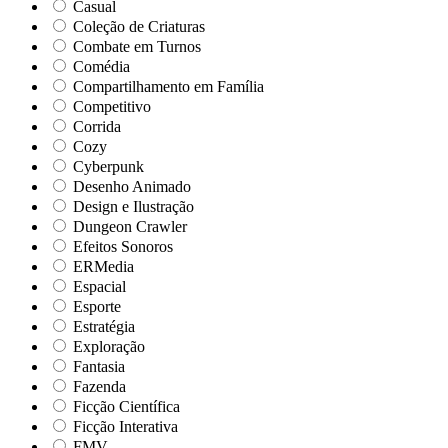
Casual
Coleção de Criaturas
Combate em Turnos
Comédia
Compartilhamento em Família
Competitivo
Corrida
Cozy
Cyberpunk
Desenho Animado
Design e Ilustração
Dungeon Crawler
Efeitos Sonoros
ERMedia
Espacial
Esporte
Estratégia
Exploração
Fantasia
Fazenda
Ficção Científica
Ficção Interativa
FMV