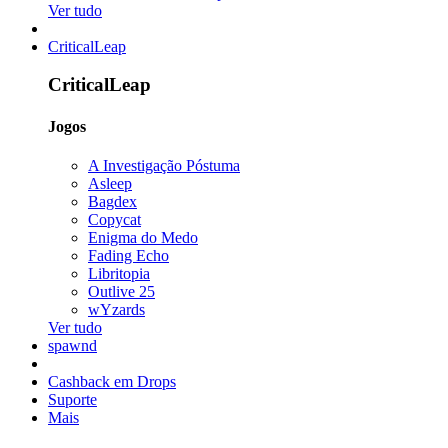
Ver tudo
CriticalLeap
CriticalLeap
Jogos
A Investigação Póstuma
Asleep
Bagdex
Copycat
Enigma do Medo
Fading Echo
Libritopia
Outlive 25
wYzards
Ver tudo
spawnd
Cashback em Drops
Suporte
Mais