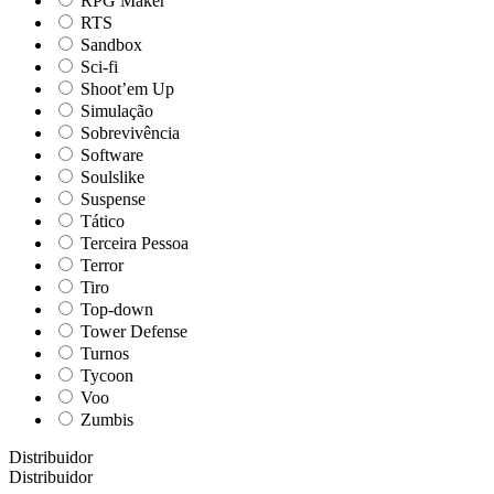
RPG Maker
RTS
Sandbox
Sci-fi
Shoot’em Up
Simulação
Sobrevivência
Software
Soulslike
Suspense
Tático
Terceira Pessoa
Terror
Tiro
Top-down
Tower Defense
Turnos
Tycoon
Voo
Zumbis
Distribuidor
Distribuidor