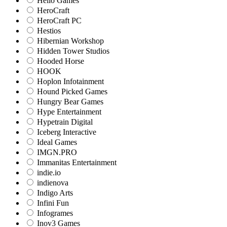
Hello Games
HeroCraft
HeroCraft PC
Hestios
Hibernian Workshop
Hidden Tower Studios
Hooded Horse
HOOK
Hoplon Infotainment
Hound Picked Games
Hungry Bear Games
Hype Entertainment
Hypetrain Digital
Iceberg Interactive
Ideal Games
IMGN.PRO
Immanitas Entertainment
indie.io
indienova
Indigo Arts
Infini Fun
Infogrames
Inov3 Games