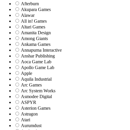
Afterburn
Akupara Games
Alawar
All in! Games
Altari Games
Amanita Design
Among Giants
Ankama Games
Annapurna Interactive
Anshar Publishing
Aoca Game Lab
Apollo Game Lab
Apple
Aquila Industrial
Arc Games
Arc System Works
Asmodee Digital
ASPYR
Asterion Games
Astragon
Atari
Aurumdust