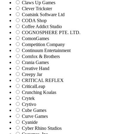
Claws Up Games
Clever Trickster
Coatsink Software Ltd
CODA Shop
Coffee Addict Studio
COGNOSPHERE PTE. LTD.
ComonGames
Competition Company
Continuum Entertainment
Cornfox & Brothers
Crania Games
Creative Hand
Creepy Jar
CRITICAL REFLEX
CriticalLeap
Crunching Koalas
Crytek
Crytivo
Cube Games
Curve Games
Cyanide
Cyber Rhino Studios