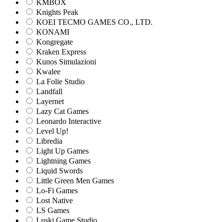
KMBOX
Knights Peak
KOEI TECMO GAMES CO., LTD.
KONAMI
Kongregate
Kraken Express
Kunos Simulazioni
Kwalee
La Folie Studio
Landfall
Layernet
Lazy Cat Games
Leonardo Interactive
Level Up!
Libredia
Light Up Games
Lightning Games
Liquid Swords
Little Green Men Games
Lo-Fi Games
Lost Native
LS Games
Luski Game Studio