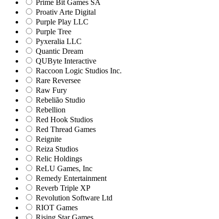
Prime Bit Games SA
Proativ Arte Digital
Purple Play LLC
Purple Tree
Pyxeralia LLC
Quantic Dream
QUByte Interactive
Raccoon Logic Studios Inc.
Rare Reversee
Raw Fury
Rebelião Studio
Rebellion
Red Hook Studios
Red Thread Games
Reignite
Reiza Studios
Relic Holdings
ReLU Games, Inc
Remedy Entertainment
Reverb Triple XP
Revolution Software Ltd
RIOT Games
Rising Star Games