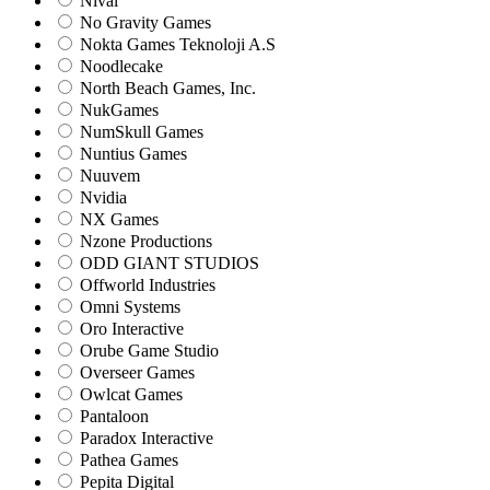
Nival
No Gravity Games
Nokta Games Teknoloji A.S
Noodlecake
North Beach Games, Inc.
NukGames
NumSkull Games
Nuntius Games
Nuuvem
Nvidia
NX Games
Nzone Productions
ODD GIANT STUDIOS
Offworld Industries
Omni Systems
Oro Interactive
Orube Game Studio
Overseer Games
Owlcat Games
Pantaloon
Paradox Interactive
Pathea Games
Pepita Digital