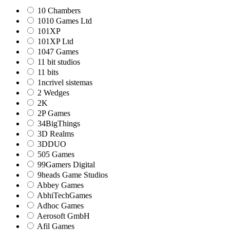
10 Chambers
1010 Games Ltd
101XP
101XP Ltd
1047 Games
11 bit studios
11 bits
1ncrivel sistemas
2 Wedges
2K
2P Games
34BigThings
3D Realms
3DDUO
505 Games
99Gamers Digital
9heads Game Studios
Abbey Games
AbhiTechGames
Adhoc Games
Aerosoft GmbH
Afil Games