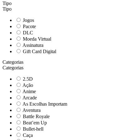
Tipo
Tipo
Jogos
Pacote
DLC
Moeda Virtual
Assinatura
Gift Card Digital
Categorias
Categorias
2.5D
Ação
Anime
Arcade
As Escolhas Importam
Aventura
Battle Royale
Beat’em Up
Bullet-hell
Caça