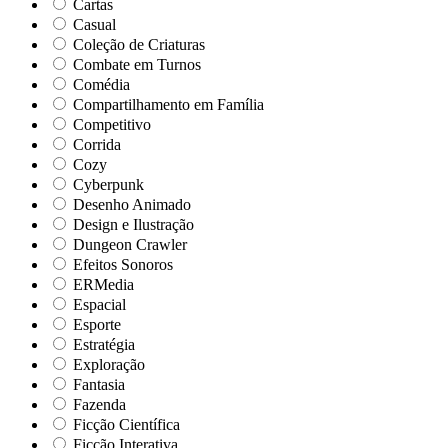
Cartas
Casual
Coleção de Criaturas
Combate em Turnos
Comédia
Compartilhamento em Família
Competitivo
Corrida
Cozy
Cyberpunk
Desenho Animado
Design e Ilustração
Dungeon Crawler
Efeitos Sonoros
ERMedia
Espacial
Esporte
Estratégia
Exploração
Fantasia
Fazenda
Ficção Científica
Ficção Interativa