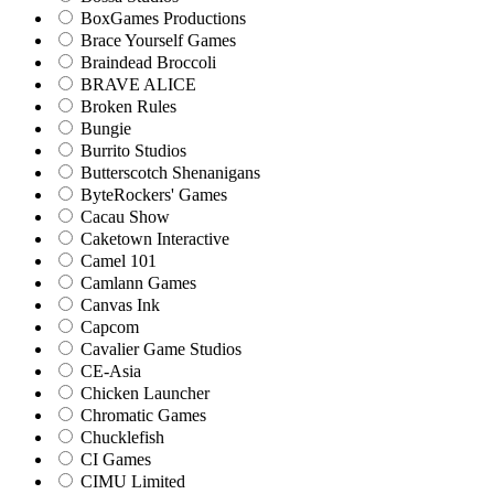
BoxGames Productions
Brace Yourself Games
Braindead Broccoli
BRAVE ALICE
Broken Rules
Bungie
Burrito Studios
Butterscotch Shenanigans
ByteRockers' Games
Cacau Show
Caketown Interactive
Camel 101
Camlann Games
Canvas Ink
Capcom
Cavalier Game Studios
CE-Asia
Chicken Launcher
Chromatic Games
Chucklefish
CI Games
CIMU Limited