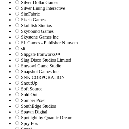
Silver Dollar Games
Silver Lining Interactive
SimFabric
Siscia Games
Skullfish Studios
Skybound Games
Skystone Games Inc.
SL Games - Publisher Nuuvem
sli
Slipgate Ironworks™
Slug Disco Studios Limited
Smyowl Game Studio
Snapshot Games Inc.
SNK CORPORATION
SnoutUp
Soft Source
Sold Out
Somber Pixel
SouthEdge Studios
Spawn Digital
Spotlight by Quantic Dream
Spry Fox