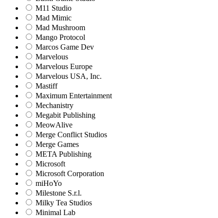
M11 Studio
Mad Mimic
Mad Mushroom
Mango Protocol
Marcos Game Dev
Marvelous
Marvelous Europe
Marvelous USA, Inc.
Mastiff
Maximum Entertainment
Mechanistry
Megabit Publishing
MeowAlive
Merge Conflict Studios
Merge Games
META Publishing
Microsoft
Microsoft Corporation‬
miHoYo
Milestone S.r.l.
Milky Tea Studios
Minimal Lab