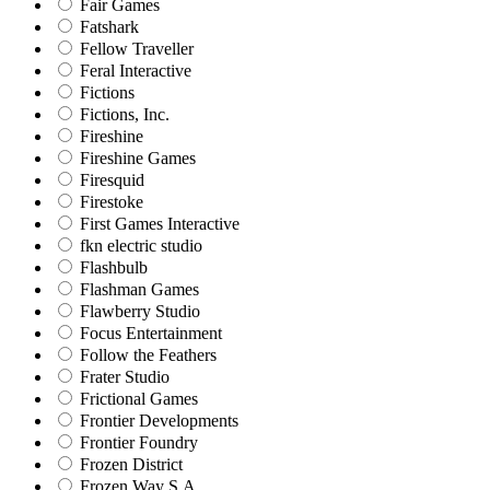
Fair Games
Fatshark
Fellow Traveller
Feral Interactive
Fictions
Fictions, Inc.
Fireshine
Fireshine Games
Firesquid
Firestoke
First Games Interactive
fkn electric studio
Flashbulb
Flashman Games
Flawberry Studio
Focus Entertainment
Follow the Feathers
Frater Studio
Frictional Games
Frontier Developments
Frontier Foundry
Frozen District
Frozen Way S.A.