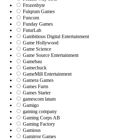
Frozenbyte
Fulqrum Games
Funcom
Funday Games
FuturLab
Gambitious Digital Entertainment
Game Hollywood
Game Science
Game Source Entertainment
Gamebau
Gamechuck
GameMill Entertainment
Gamera Games
Games Farm
Games Starter
gamescom latam
Gamigo
gaming company
Gaming Corps AB
Gaming Factory
Gamious
Gamirror Games