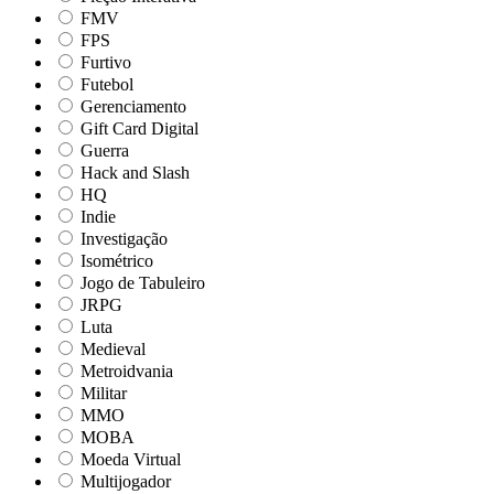
FMV
FPS
Furtivo
Futebol
Gerenciamento
Gift Card Digital
Guerra
Hack and Slash
HQ
Indie
Investigação
Isométrico
Jogo de Tabuleiro
JRPG
Luta
Medieval
Metroidvania
Militar
MMO
MOBA
Moeda Virtual
Multijogador