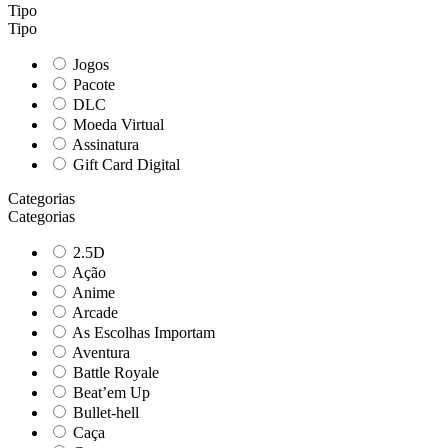
Tipo
Tipo
Jogos
Pacote
DLC
Moeda Virtual
Assinatura
Gift Card Digital
Categorias
Categorias
2.5D
Ação
Anime
Arcade
As Escolhas Importam
Aventura
Battle Royale
Beat’em Up
Bullet-hell
Caça