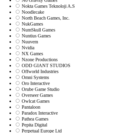
No Gravity Games
Nokta Games Teknoloji A.S
Noodlecake
North Beach Games, Inc.
NukGames
NumSkull Games
Nuntius Games
Nuuvem
Nvidia
NX Games
Nzone Productions
ODD GIANT STUDIOS
Offworld Industries
Omni Systems
Oro Interactive
Orube Game Studio
Overseer Games
Owlcat Games
Pantaloon
Paradox Interactive
Pathea Games
Pepita Digital
Perpetual Europe Ltd