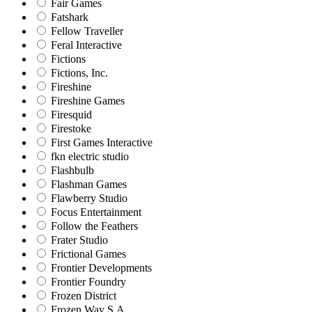
Fair Games
Fatshark
Fellow Traveller
Feral Interactive
Fictions
Fictions, Inc.
Fireshine
Fireshine Games
Firesquid
Firestoke
First Games Interactive
fkn electric studio
Flashbulb
Flashman Games
Flawberry Studio
Focus Entertainment
Follow the Feathers
Frater Studio
Frictional Games
Frontier Developments
Frontier Foundry
Frozen District
Frozen Way S.A.