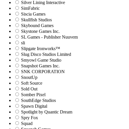
Silver Lining Interactive
SimFabric
Siscia Games
Skullfish Studios
Skybound Games
Skystone Games Inc.
SL Games - Publisher Nuuvem
sli
Slipgate Ironworks™
Slug Disco Studios Limited
Smyowl Game Studio
Snapshot Games Inc.
SNK CORPORATION
SnoutUp
Soft Source
Sold Out
Somber Pixel
SouthEdge Studios
Spawn Digital
Spotlight by Quantic Dream
Spry Fox
Squad