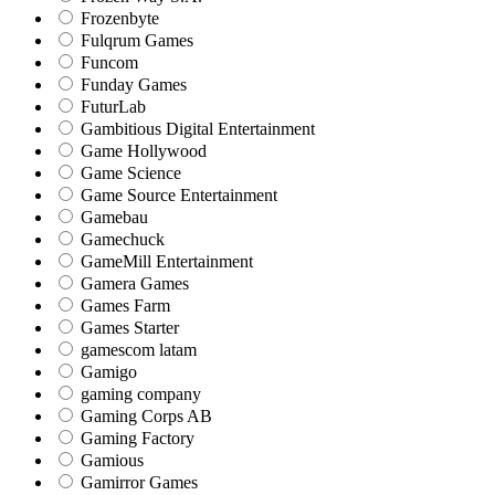
Frozenbyte
Fulqrum Games
Funcom
Funday Games
FuturLab
Gambitious Digital Entertainment
Game Hollywood
Game Science
Game Source Entertainment
Gamebau
Gamechuck
GameMill Entertainment
Gamera Games
Games Farm
Games Starter
gamescom latam
Gamigo
gaming company
Gaming Corps AB
Gaming Factory
Gamious
Gamirror Games