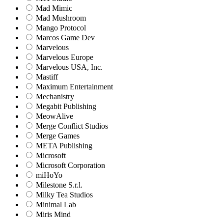
Mad Mimic
Mad Mushroom
Mango Protocol
Marcos Game Dev
Marvelous
Marvelous Europe
Marvelous USA, Inc.
Mastiff
Maximum Entertainment
Mechanistry
Megabit Publishing
MeowAlive
Merge Conflict Studios
Merge Games
META Publishing
Microsoft
Microsoft Corporation‬
miHoYo
Milestone S.r.l.
Milky Tea Studios
Minimal Lab
Miris Mind