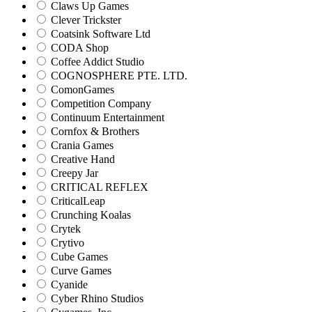
Claws Up Games
Clever Trickster
Coatsink Software Ltd
CODA Shop
Coffee Addict Studio
COGNOSPHERE PTE. LTD.
ComonGames
Competition Company
Continuum Entertainment
Cornfox & Brothers
Crania Games
Creative Hand
Creepy Jar
CRITICAL REFLEX
CriticalLeap
Crunching Koalas
Crytek
Crytivo
Cube Games
Curve Games
Cyanide
Cyber Rhino Studios