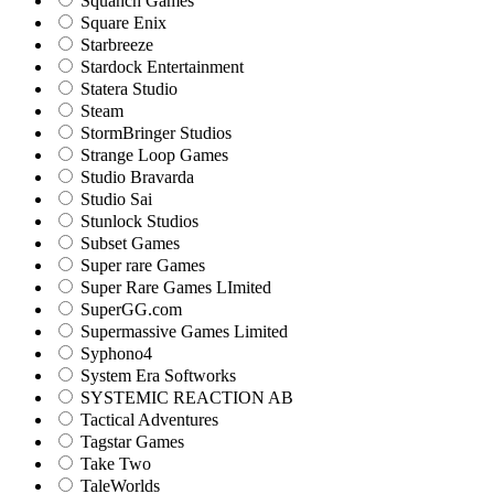
Squanch Games
Square Enix
Starbreeze
Stardock Entertainment
Statera Studio
Steam
StormBringer Studios
Strange Loop Games
Studio Bravarda
Studio Sai
Stunlock Studios
Subset Games
Super rare Games
Super Rare Games LImited
SuperGG.com
Supermassive Games Limited
Syphono4
System Era Softworks
SYSTEMIC REACTION AB
Tactical Adventures
Tagstar Games
Take Two
TaleWorlds