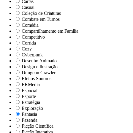
Cartas
Casual
Coleção de Criaturas
Combate em Turnos
Comédia
Compartilhamento em Família
Competitivo
Corrida
Cozy
Cyberpunk
Desenho Animado
Design e Ilustração
Dungeon Crawler
Efeitos Sonoros
ERMedia
Espacial
Esporte
Estratégia
Exploração
Fantasia
Fazenda
Ficção Científica
Ficção Interativa