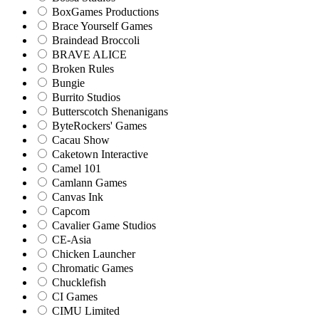
BoxGames Productions
Brace Yourself Games
Braindead Broccoli
BRAVE ALICE
Broken Rules
Bungie
Burrito Studios
Butterscotch Shenanigans
ByteRockers' Games
Cacau Show
Caketown Interactive
Camel 101
Camlann Games
Canvas Ink
Capcom
Cavalier Game Studios
CE-Asia
Chicken Launcher
Chromatic Games
Chucklefish
CI Games
CIMU Limited