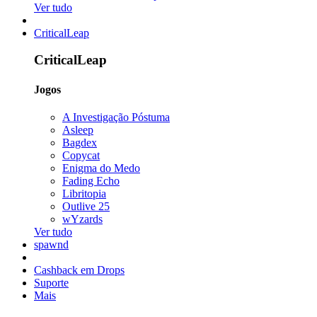
Ver tudo
CriticalLeap
CriticalLeap
Jogos
A Investigação Póstuma
Asleep
Bagdex
Copycat
Enigma do Medo
Fading Echo
Libritopia
Outlive 25
wYzards
Ver tudo
spawnd
Cashback em Drops
Suporte
Mais