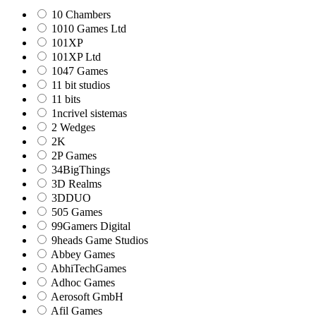
10 Chambers
1010 Games Ltd
101XP
101XP Ltd
1047 Games
11 bit studios
11 bits
1ncrivel sistemas
2 Wedges
2K
2P Games
34BigThings
3D Realms
3DDUO
505 Games
99Gamers Digital
9heads Game Studios
Abbey Games
AbhiTechGames
Adhoc Games
Aerosoft GmbH
Afil Games