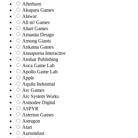
Afterburn
Akupara Games
Alawar
All in! Games
Altari Games
Amanita Design
Among Giants
Ankama Games
Annapurna Interactive
Anshar Publishing
Aoca Game Lab
Apollo Game Lab
Apple
Aquila Industrial
Arc Games
Arc System Works
Asmodee Digital
ASPYR
Asterion Games
Astragon
Atari
Aurumdust