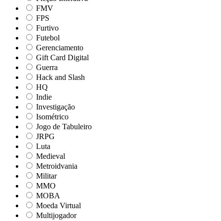
FMV
FPS
Furtivo
Futebol
Gerenciamento
Gift Card Digital
Guerra
Hack and Slash
HQ
Indie
Investigação
Isométrico
Jogo de Tabuleiro
JRPG
Luta
Medieval
Metroidvania
Militar
MMO
MOBA
Moeda Virtual
Multijogador