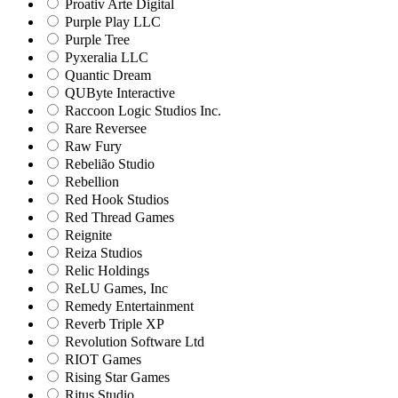
Proativ Arte Digital
Purple Play LLC
Purple Tree
Pyxeralia LLC
Quantic Dream
QUByte Interactive
Raccoon Logic Studios Inc.
Rare Reversee
Raw Fury
Rebelião Studio
Rebellion
Red Hook Studios
Red Thread Games
Reignite
Reiza Studios
Relic Holdings
ReLU Games, Inc
Remedy Entertainment
Reverb Triple XP
Revolution Software Ltd
RIOT Games
Rising Star Games
Ritus Studio