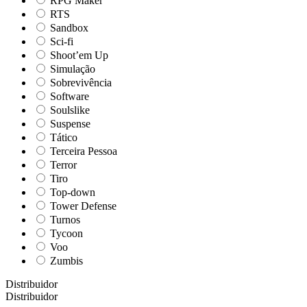
RPG Maker
RTS
Sandbox
Sci-fi
Shoot’em Up
Simulação
Sobrevivência
Software
Soulslike
Suspense
Tático
Terceira Pessoa
Terror
Tiro
Top-down
Tower Defense
Turnos
Tycoon
Voo
Zumbis
Distribuidor
Distribuidor