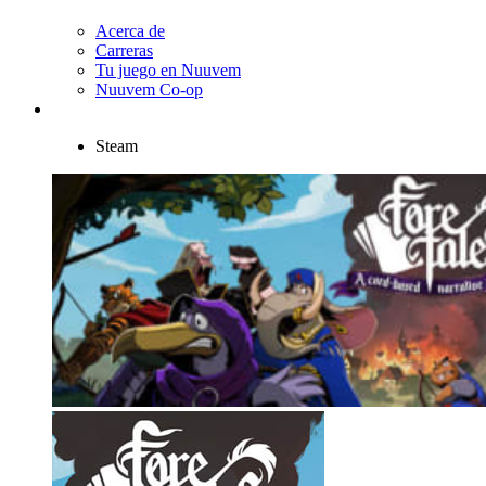
Acerca de
Carreras
Tu juego en Nuuvem
Nuuvem Co-op
Steam