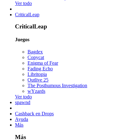
Ver todo
CriticalLeap
CriticalLeap
Juegos
Bagdex
Copycat
Enigma of Fear
Fading Echo
Libritopia
Outlive 25
The Posthumous Investigation
wYzards
Ver todo
spawnd
Cashback en Drops
Ayuda
Más
Más