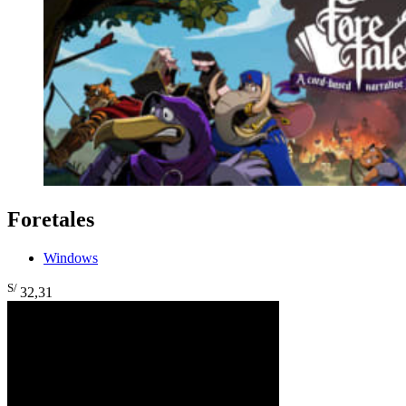
Foretales
Windows
S/
32
,31