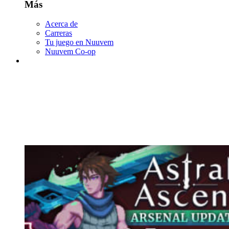
Más
Acerca de
Carreras
Tu juego en Nuuvem
Nuuvem Co-op