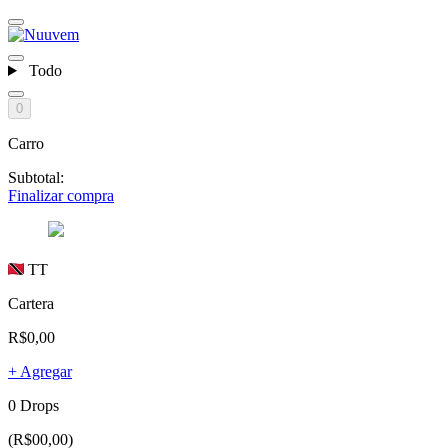
Todo
0
Carro
Subtotal:
Finalizar compra
TT
Cartera
R$0,00
+ Agregar
0 Drops
(R$00,00)