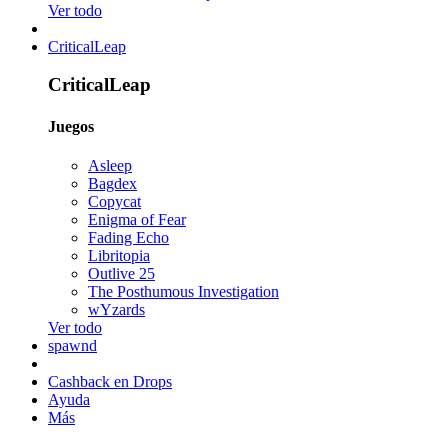
Ver todo
CriticalLeap
CriticalLeap
Juegos
Asleep
Bagdex
Copycat
Enigma of Fear
Fading Echo
Libritopia
Outlive 25
The Posthumous Investigation
wYzards
Ver todo
spawnd
Cashback en Drops
Ayuda
Más