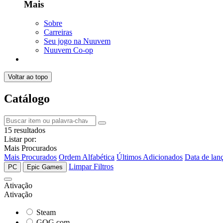
Mais
Sobre
Carreiras
Seu jogo na Nuuvem
Nuuvem Co-op
Voltar ao topo
Catálogo
15 resultados
Listar por:
Mais Procurados
Mais Procurados
Ordem Alfabética
Últimos Adicionados
Data de lan
Limpar Filtros
PC
Epic Games
Ativação
Ativação
Steam
GOG.com