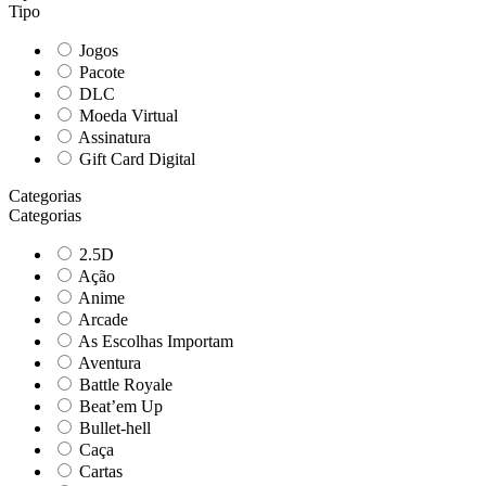
Tipo
Jogos
Pacote
DLC
Moeda Virtual
Assinatura
Gift Card Digital
Categorias
Categorias
2.5D
Ação
Anime
Arcade
As Escolhas Importam
Aventura
Battle Royale
Beat’em Up
Bullet-hell
Caça
Cartas