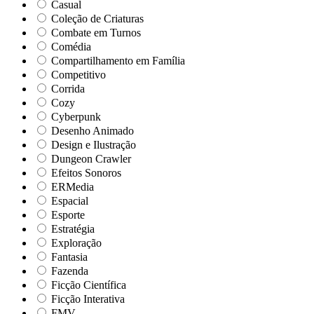
Casual
Coleção de Criaturas
Combate em Turnos
Comédia
Compartilhamento em Família
Competitivo
Corrida
Cozy
Cyberpunk
Desenho Animado
Design e Ilustração
Dungeon Crawler
Efeitos Sonoros
ERMedia
Espacial
Esporte
Estratégia
Exploração
Fantasia
Fazenda
Ficção Científica
Ficção Interativa
FMV