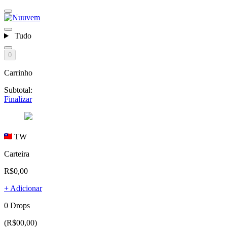
Tudo
0
Carrinho
Subtotal:
Finalizar
TW
Carteira
R$0,00
+ Adicionar
0 Drops
(R$00,00)