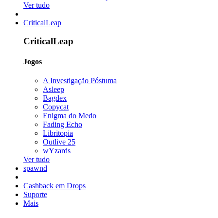
Ver tudo
CriticalLeap
CriticalLeap
Jogos
A Investigação Póstuma
Asleep
Bagdex
Copycat
Enigma do Medo
Fading Echo
Libritopia
Outlive 25
wYzards
Ver tudo
spawnd
Cashback em Drops
Suporte
Mais