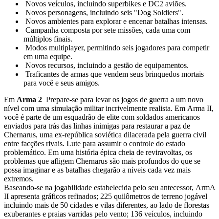
Novos veículos, incluindo superbikes e DC2 aviões.
Novos personagens, incluindo seis "Dog Soldiers".
Novos ambientes para explorar e encenar batalhas intensas.
Campanha composta por sete missões, cada uma com
múltiplos finais.
Modos multiplayer, permitindo seis jogadores para competir
em uma equipe.
Novos recursos, incluindo a gestão de equipamentos.
Traficantes de armas que vendem seus brinquedos mortais
para você e seus amigos.
Em
Arma 2
Prepare-se para levar os jogos de guerra a um novo
nível com uma simulação militar incrivelmente realista. Em Arma II,
você é parte de um esquadrão de elite com soldados americanos
enviados para trás das linhas inimigas para restaurar a paz de
Chernarus, uma ex-república soviética dilacerada pela guerra civil
entre facções rivais. Lute para assumir o controle do estado
problemático. Em uma história épica cheia de reviravoltas, os
problemas que afligem Chernarus são mais profundos do que se
possa imaginar e as batalhas chegarão a níveis cada vez mais
extremos.
Baseando-se na jogabilidade estabelecida pelo seu antecessor, ArmA
II apresenta gráficos refinados; 225 quilômetros de terreno jogável
incluindo mais de 50 cidades e vilas diferentes, ao lado de florestas
exuberantes e praias varridas pelo vento; 136 veículos, incluindo