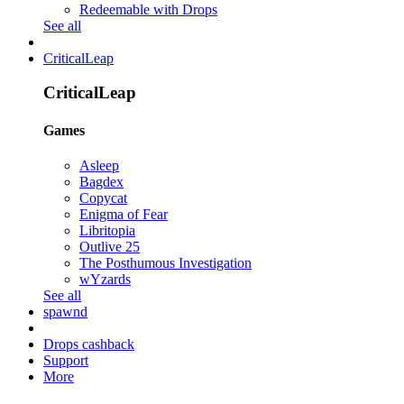
Redeemable with Drops
See all
CriticalLeap
CriticalLeap
Games
Asleep
Bagdex
Copycat
Enigma of Fear
Libritopia
Outlive 25
The Posthumous Investigation
wYzards
See all
spawnd
Drops cashback
Support
More