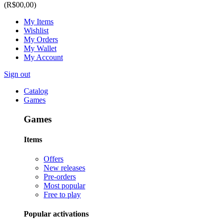
(R$00,00)
My Items
Wishlist
My Orders
My Wallet
My Account
Sign out
Catalog
Games
Games
Items
Offers
New releases
Pre-orders
Most popular
Free to play
Popular activations