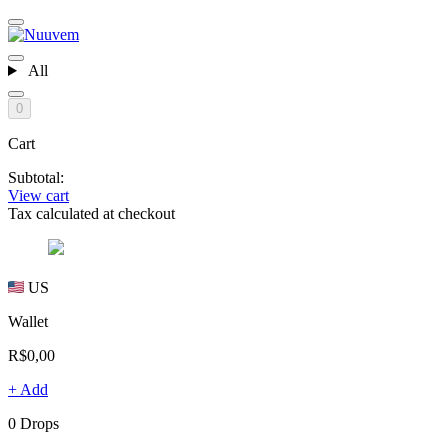
All
0
Cart
Subtotal:
View cart
Tax calculated at checkout
US
Wallet
R$0,00
+ Add
0 Drops