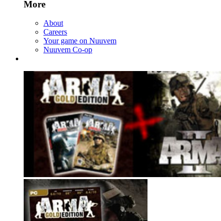
More
About
Careers
Your game on Nuuvem
Nuuvem Co-op