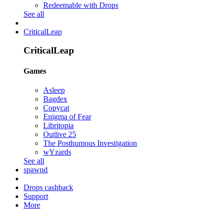
Redeemable with Drops
See all
CriticalLeap
CriticalLeap
Games
Asleep
Bagdex
Copycat
Enigma of Fear
Libritopia
Outlive 25
The Posthumous Investigation
wYzards
See all
spawnd
Drops cashback
Support
More