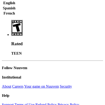
English
Spanish
French
Rated
TEEN
Follow Nuuvem
Institutional
About
Careers
Your game on Nuuvem
Security
Help
Support
Terms of Use
Refund Policy
Privacy Policy