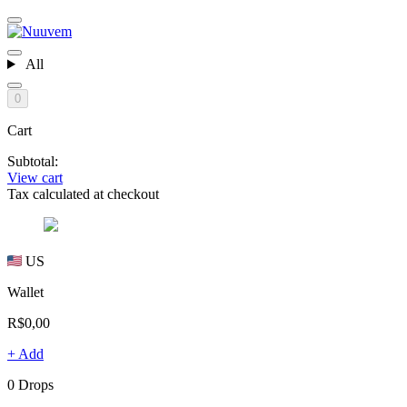
All
0
Cart
Subtotal:
View cart
Tax calculated at checkout
US
Wallet
R$0,00
+ Add
0 Drops