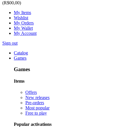
(R$00,00)
My Items
Wishlist
My Orders
My Wallet
My Account
Sign out
Catalog
Games
Games
Items
Offers
New releases
Pre-orders
Most popular
Free to play
Popular activations