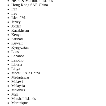
Heard & McDonald Islands
Hong Kong SAR China
Iran
Iraq
Isle of Man
Jersey
Jordan
Kazakhstan
Kenya
Kiribati
Kuwait
Kyrgyzstan
Laos
Lebanon
Lesotho
Liberia
Libya
Macau SAR China
Madagascar
Malawi
Malaysia
Maldives
Mali
Marshall Islands
Martinique