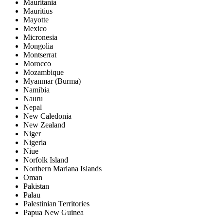
Mauritania
Mauritius
Mayotte
Mexico
Micronesia
Mongolia
Montserrat
Morocco
Mozambique
Myanmar (Burma)
Namibia
Nauru
Nepal
New Caledonia
New Zealand
Niger
Nigeria
Niue
Norfolk Island
Northern Mariana Islands
Oman
Pakistan
Palau
Palestinian Territories
Papua New Guinea