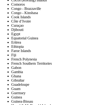
Cocos (Keeling) Islands
Comoros
Congo - Brazzaville
Congo - Kinshasa
Cook Islands
Côte d’Ivoire
Curaçao
Djibouti
Egypt
Equatorial Guinea
Eritrea
Ethiopia
Faroe Islands
Fiji
French Polynesia
French Southern Territories
Gabon
Gambia
Ghana
Gibraltar
Guadeloupe
Guam
Guernsey
Guinea
Guinea-Bissau