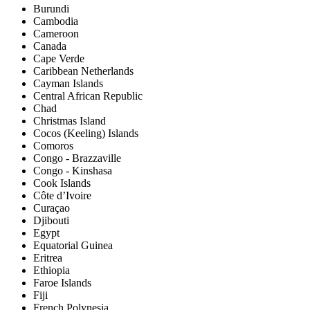
Burundi
Cambodia
Cameroon
Canada
Cape Verde
Caribbean Netherlands
Cayman Islands
Central African Republic
Chad
Christmas Island
Cocos (Keeling) Islands
Comoros
Congo - Brazzaville
Congo - Kinshasa
Cook Islands
Côte d’Ivoire
Curaçao
Djibouti
Egypt
Equatorial Guinea
Eritrea
Ethiopia
Faroe Islands
Fiji
French Polynesia