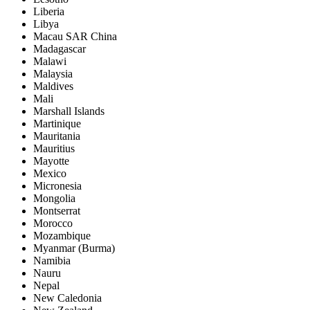
Liberia
Libya
Macau SAR China
Madagascar
Malawi
Malaysia
Maldives
Mali
Marshall Islands
Martinique
Mauritania
Mauritius
Mayotte
Mexico
Micronesia
Mongolia
Montserrat
Morocco
Mozambique
Myanmar (Burma)
Namibia
Nauru
Nepal
New Caledonia