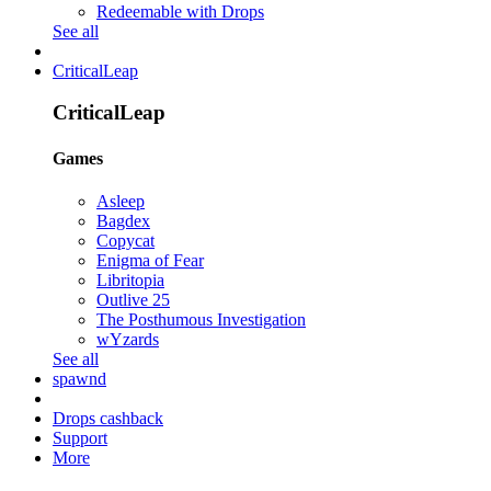
Redeemable with Drops
See all
CriticalLeap
CriticalLeap
Games
Asleep
Bagdex
Copycat
Enigma of Fear
Libritopia
Outlive 25
The Posthumous Investigation
wYzards
See all
spawnd
Drops cashback
Support
More