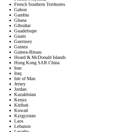
French Southern Territories
Gabon
Gambia
Ghana
Gibraltar
Guadeloupe
Guam
Guernsey
Guinea
Guinea-Bissau
Heard & McDonald Islands
Hong Kong SAR China
Iran
Iraq
Isle of Man
Jersey
Jordan
Kazakhstan
Kenya
Kiribati
Kuwait
Kyrgyzstan
Laos
Lebanon
Lesotho