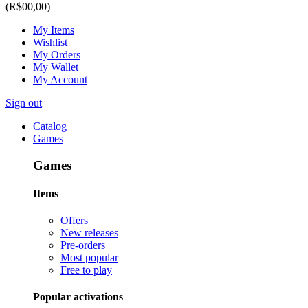
(R$00,00)
My Items
Wishlist
My Orders
My Wallet
My Account
Sign out
Catalog
Games
Games
Items
Offers
New releases
Pre-orders
Most popular
Free to play
Popular activations