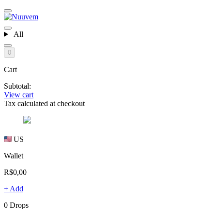
All
0
Cart
Subtotal:
View cart
Tax calculated at checkout
US
Wallet
R$0,00
+ Add
0 Drops