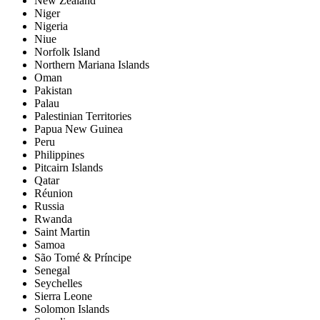
New Zealand
Niger
Nigeria
Niue
Norfolk Island
Northern Mariana Islands
Oman
Pakistan
Palau
Palestinian Territories
Papua New Guinea
Peru
Philippines
Pitcairn Islands
Qatar
Réunion
Russia
Rwanda
Saint Martin
Samoa
São Tomé & Príncipe
Senegal
Seychelles
Sierra Leone
Solomon Islands