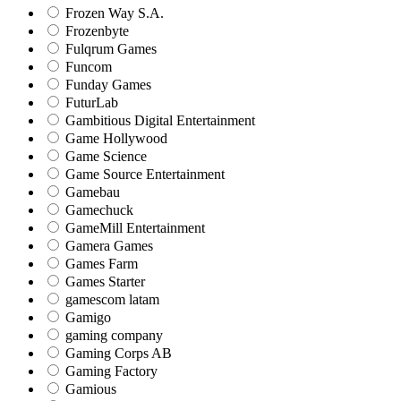
Frozen Way S.A.
Frozenbyte
Fulqrum Games
Funcom
Funday Games
FuturLab
Gambitious Digital Entertainment
Game Hollywood
Game Science
Game Source Entertainment
Gamebau
Gamechuck
GameMill Entertainment
Gamera Games
Games Farm
Games Starter
gamescom latam
Gamigo
gaming company
Gaming Corps AB
Gaming Factory
Gamious