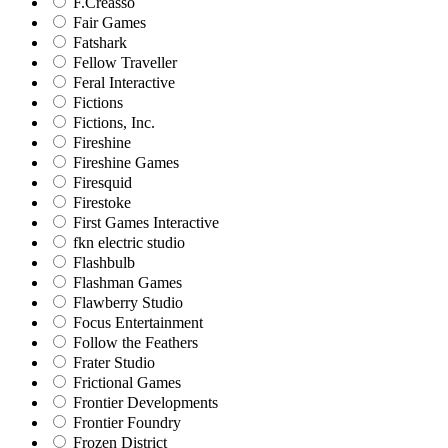
F.Creasso
Fair Games
Fatshark
Fellow Traveller
Feral Interactive
Fictions
Fictions, Inc.
Fireshine
Fireshine Games
Firesquid
Firestoke
First Games Interactive
fkn electric studio
Flashbulb
Flashman Games
Flawberry Studio
Focus Entertainment
Follow the Feathers
Frater Studio
Frictional Games
Frontier Developments
Frontier Foundry
Frozen District