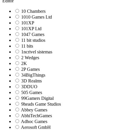
Editor
10 Chambers
1010 Games Ltd
101XP
101XP Ltd
1047 Games
11 bit studios
11 bits
1ncrivel sistemas
2 Wedges
2K
2P Games
34BigThings
3D Realms
3DDUO
505 Games
99Gamers Digital
9heads Game Studios
Abbey Games
AbhiTechGames
Adhoc Games
Aerosoft GmbH