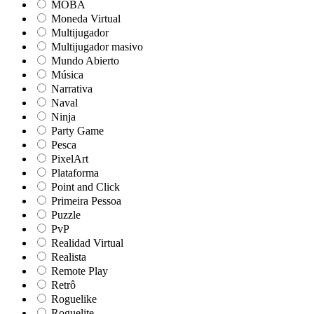
MOBA
Moneda Virtual
Multijugador
Multijugador masivo
Mundo Abierto
Música
Narrativa
Naval
Ninja
Party Game
Pesca
PixelArt
Plataforma
Point and Click
Primeira Pessoa
Puzzle
PvP
Realidad Virtual
Realista
Remote Play
Retrô
Roguelike
Roguelite