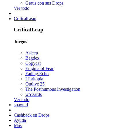
Gratis con sus Drops
Ver todo
CriticalLeap
CriticalLeap
Juegos
Asleep
Bagdex
Copycat
Enigma of Fear
Fading Echo
Libritopia
Outlive 25
The Posthumous Investigation
wYzards
Ver todo
spawnd
Cashback en Drops
Ayuda
Más