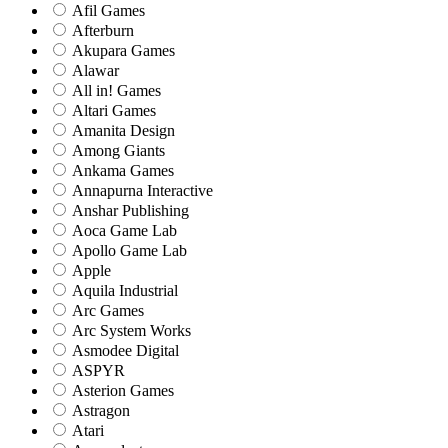
Afil Games
Afterburn
Akupara Games
Alawar
All in! Games
Altari Games
Amanita Design
Among Giants
Ankama Games
Annapurna Interactive
Anshar Publishing
Aoca Game Lab
Apollo Game Lab
Apple
Aquila Industrial
Arc Games
Arc System Works
Asmodee Digital
ASPYR
Asterion Games
Astragon
Atari