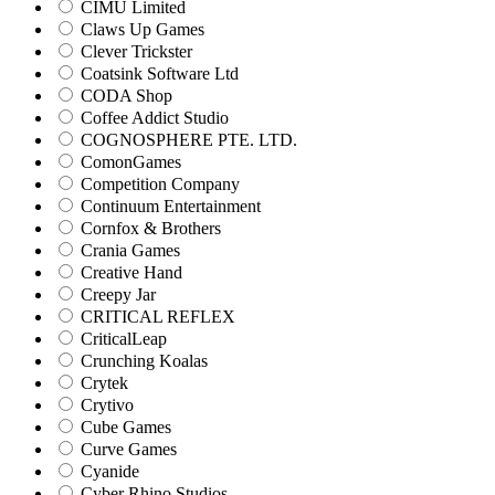
CIMU Limited
Claws Up Games
Clever Trickster
Coatsink Software Ltd
CODA Shop
Coffee Addict Studio
COGNOSPHERE PTE. LTD.
ComonGames
Competition Company
Continuum Entertainment
Cornfox & Brothers
Crania Games
Creative Hand
Creepy Jar
CRITICAL REFLEX
CriticalLeap
Crunching Koalas
Crytek
Crytivo
Cube Games
Curve Games
Cyanide
Cyber Rhino Studios