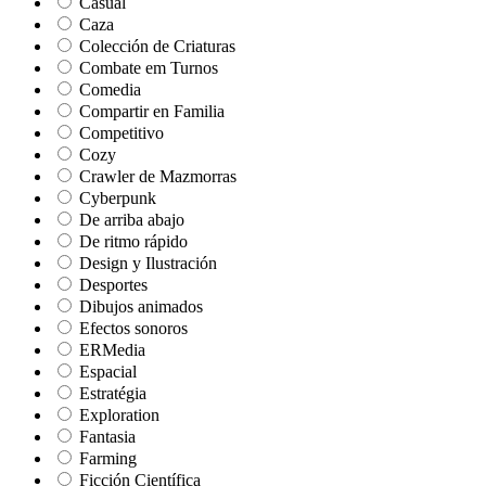
Casual
Caza
Colección de Criaturas
Combate em Turnos
Comedia
Compartir en Familia
Competitivo
Cozy
Crawler de Mazmorras
Cyberpunk
De arriba abajo
De ritmo rápido
Design y Ilustración
Desportes
Dibujos animados
Efectos sonoros
ERMedia
Espacial
Estratégia
Exploration
Fantasia
Farming
Ficción Científica