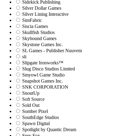
Sidekick Publishing
Silver Dollar Games
Silver Lining Interactive
SimFabric
Siscia Games
Skullfish Studios
Skybound Games
Skystone Games Inc.
SL Games - Publisher Nuuvem
sli
Slipgate Ironworks™
Slug Disco Studios Limited
Smyowl Game Studio
Snapshot Games Inc.
SNK CORPORATION
SnoutUp
Soft Source
Sold Out
Somber Pixel
SouthEdge Studios
Spawn Digital
Spotlight by Quantic Dream
Spry Fox