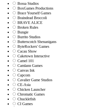
Bossa Studios
BoxGames Productions
Brace Yourself Games
Braindead Broccoli
BRAVE ALICE
Broken Rules
Bungie
Burrito Studios
Butterscotch Shenanigans
ByteRockers' Games
Cacau Show
Caketown Interactive
Camel 101
Camlann Games
Canvas Ink
Capcom
Cavalier Game Studios
CE-Asia
Chicken Launcher
Chromatic Games
Chucklefish
CI Games