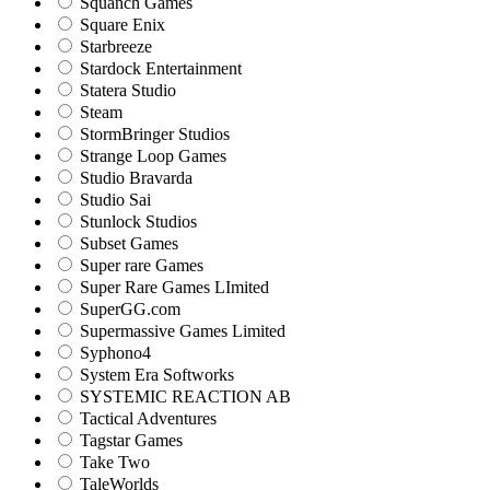
Squanch Games
Square Enix
Starbreeze
Stardock Entertainment
Statera Studio
Steam
StormBringer Studios
Strange Loop Games
Studio Bravarda
Studio Sai
Stunlock Studios
Subset Games
Super rare Games
Super Rare Games LImited
SuperGG.com
Supermassive Games Limited
Syphono4
System Era Softworks
SYSTEMIC REACTION AB
Tactical Adventures
Tagstar Games
Take Two
TaleWorlds