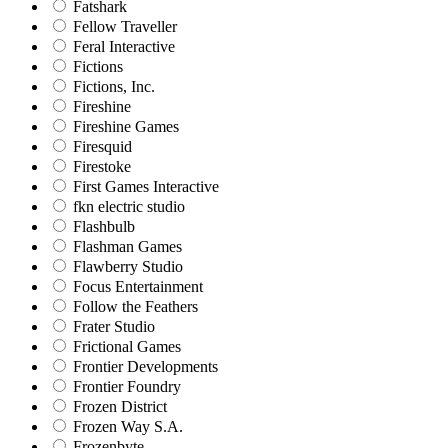
Fatshark
Fellow Traveller
Feral Interactive
Fictions
Fictions, Inc.
Fireshine
Fireshine Games
Firesquid
Firestoke
First Games Interactive
fkn electric studio
Flashbulb
Flashman Games
Flawberry Studio
Focus Entertainment
Follow the Feathers
Frater Studio
Frictional Games
Frontier Developments
Frontier Foundry
Frozen District
Frozen Way S.A.
Frozenbyte