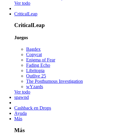
Ver todo
CriticalLeap
CriticalLeap
Juegos
Bagdex
Copycat
Enigma of Fear
Fading Echo
Libritopia
Outlive 25
The Posthumous Investigation
wYzards
Ver todo
spawnd
Cashback en Drops
Ayuda
Más
Más