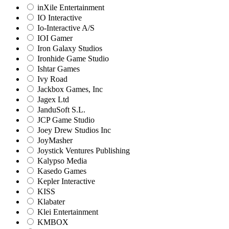
inXile Entertainment
IO Interactive
Io-Interactive A/S
IOI Gamer
Iron Galaxy Studios
Ironhide Game Studio
Ishtar Games
Ivy Road
Jackbox Games, Inc
Jagex Ltd
JanduSoft S.L.
JCP Game Studio
Joey Drew Studios Inc
JoyMasher
Joystick Ventures Publishing
Kalypso Media
Kasedo Games
Kepler Interactive
KISS
Klabater
Klei Entertainment
KMBOX