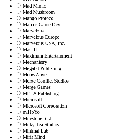
Mad Mimic
Mad Mushroom
Mango Protocol
Marcos Game Dev
Marvelous
Marvelous Europe
Marvelous USA, Inc.
Mastiff
Maximum Entertainment
Mechanistry
Megabit Publishing
MeowAlive
Merge Conflict Studios
Merge Games
META Publishing
Microsoft
Microsoft Corporation‬
miHoYo
Milestone S.r.l.
Milky Tea Studios
Minimal Lab
Miris Mind