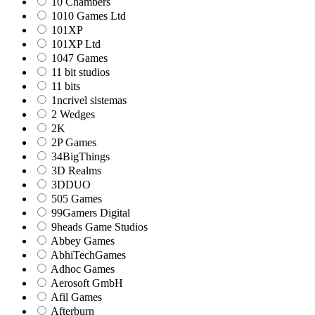
10 Chambers
1010 Games Ltd
101XP
101XP Ltd
1047 Games
11 bit studios
11 bits
1ncrivel sistemas
2 Wedges
2K
2P Games
34BigThings
3D Realms
3DDUO
505 Games
99Gamers Digital
9heads Game Studios
Abbey Games
AbhiTechGames
Adhoc Games
Aerosoft GmbH
Afil Games
Afterburn