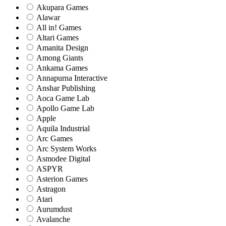
Akupara Games
Alawar
All in! Games
Altari Games
Amanita Design
Among Giants
Ankama Games
Annapurna Interactive
Anshar Publishing
Aoca Game Lab
Apollo Game Lab
Apple
Aquila Industrial
Arc Games
Arc System Works
Asmodee Digital
ASPYR
Asterion Games
Astragon
Atari
Aurumdust
Avalanche