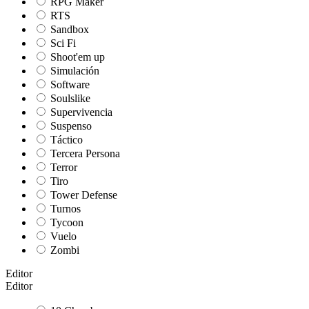
RPG Maker
RTS
Sandbox
Sci Fi
Shoot'em up
Simulación
Software
Soulslike
Supervivencia
Suspenso
Táctico
Tercera Persona
Terror
Tiro
Tower Defense
Turnos
Tycoon
Vuelo
Zombi
Editor
Editor