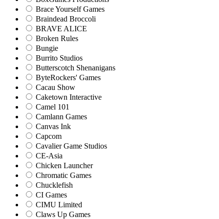
Brace Yourself Games
Braindead Broccoli
BRAVE ALICE
Broken Rules
Bungie
Burrito Studios
Butterscotch Shenanigans
ByteRockers' Games
Cacau Show
Caketown Interactive
Camel 101
Camlann Games
Canvas Ink
Capcom
Cavalier Game Studios
CE-Asia
Chicken Launcher
Chromatic Games
Chucklefish
CI Games
CIMU Limited
Claws Up Games