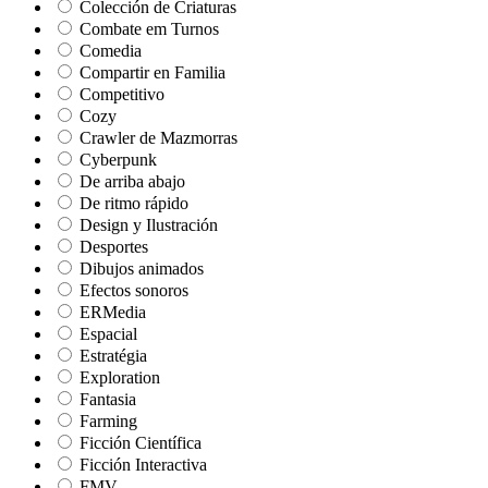
Colección de Criaturas
Combate em Turnos
Comedia
Compartir en Familia
Competitivo
Cozy
Crawler de Mazmorras
Cyberpunk
De arriba abajo
De ritmo rápido
Design y Ilustración
Desportes
Dibujos animados
Efectos sonoros
ERMedia
Espacial
Estratégia
Exploration
Fantasia
Farming
Ficción Científica
Ficción Interactiva
FMV