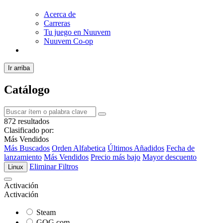
Acerca de
Carreras
Tu juego en Nuuvem
Nuuvem Co-op
Ir arriba
Catálogo
872 resultados
Clasificado por:
Más Vendidos
Más Buscados
Orden Alfabetica
Últimos Añadidos
Fecha de
lanzamiento
Más Vendidos
Precio más bajo
Mayor descuento
Eliminar Filtros
Linux
Activación
Activación
Steam
GOG.com