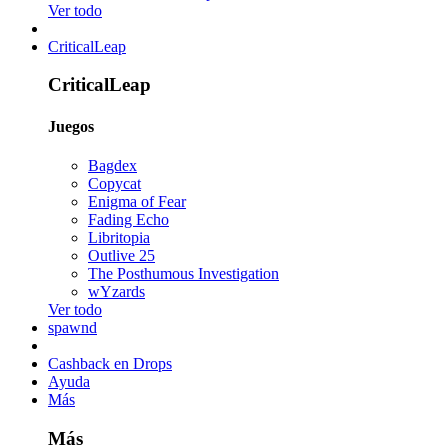
Ver todo
CriticalLeap
CriticalLeap
Juegos
Bagdex
Copycat
Enigma of Fear
Fading Echo
Libritopia
Outlive 25
The Posthumous Investigation
wYzards
Ver todo
spawnd
Cashback en Drops
Ayuda
Más
Más