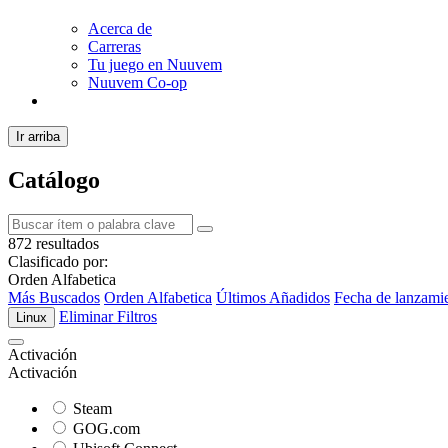
Acerca de
Carreras
Tu juego en Nuuvem
Nuuvem Co-op
Ir arriba
Catálogo
872 resultados
Clasificado por:
Orden Alfabetica
Más Buscados
Orden Alfabetica
Últimos Añadidos
Fecha de lanzami
Eliminar Filtros
Linux
Activación
Activación
Steam
GOG.com