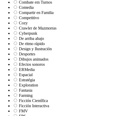
Combate em Turnos
Comedia
Compartir en Familia
Competitivo
Cozy
Crawler de Mazmorras
Cyberpunk
De arriba abajo
De ritmo rápido
Design y Ilustración
Desportes
Dibujos animados
Efectos sonoros
ERMedia
Espacial
Estratégia
Exploration
Fantasia
Farming
Ficción Científica
Ficción Interactiva
FMV