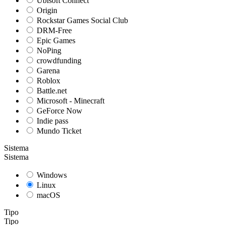
Ubisoft Connect
Origin
Rockstar Games Social Club
DRM-Free
Epic Games
NoPing
crowdfunding
Garena
Roblox
Battle.net
Microsoft - Minecraft
GeForce Now
Indie pass
Mundo Ticket
Sistema
Sistema
Windows
Linux
macOS
Tipo
Tipo