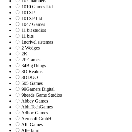
10 Chambers
1010 Games Ltd
101XP
101XP Ltd
1047 Games
11 bit studios
11 bits
1ncrivel sistemas
2 Wedges
2K
2P Games
34BigThings
3D Realms
3DDUO
505 Games
99Gamers Digital
9heads Game Studios
Abbey Games
AbhiTechGames
Adhoc Games
Aerosoft GmbH
Afil Games
Afterburn