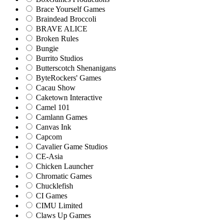
Brace Yourself Games
Braindead Broccoli
BRAVE ALICE
Broken Rules
Bungie
Burrito Studios
Butterscotch Shenanigans
ByteRockers' Games
Cacau Show
Caketown Interactive
Camel 101
Camlann Games
Canvas Ink
Capcom
Cavalier Game Studios
CE-Asia
Chicken Launcher
Chromatic Games
Chucklefish
CI Games
CIMU Limited
Claws Up Games