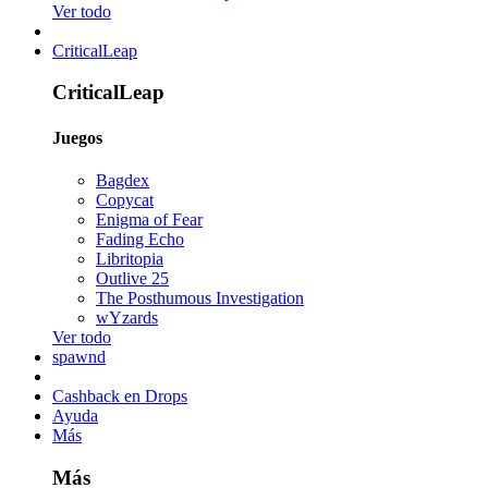
Ver todo
CriticalLeap
CriticalLeap
Juegos
Bagdex
Copycat
Enigma of Fear
Fading Echo
Libritopia
Outlive 25
The Posthumous Investigation
wYzards
Ver todo
spawnd
Cashback en Drops
Ayuda
Más
Más