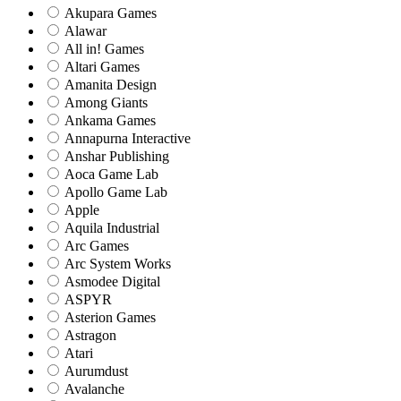
Akupara Games
Alawar
All in! Games
Altari Games
Amanita Design
Among Giants
Ankama Games
Annapurna Interactive
Anshar Publishing
Aoca Game Lab
Apollo Game Lab
Apple
Aquila Industrial
Arc Games
Arc System Works
Asmodee Digital
ASPYR
Asterion Games
Astragon
Atari
Aurumdust
Avalanche