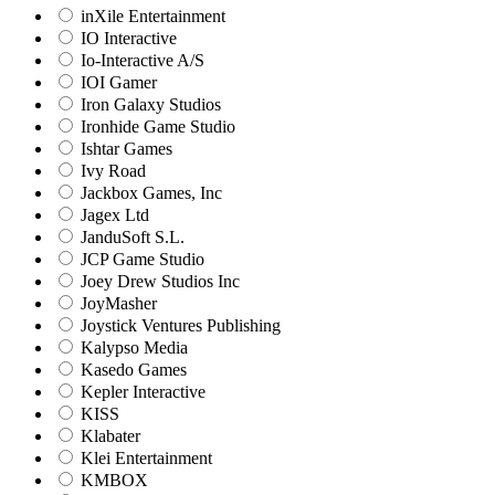
inXile Entertainment
IO Interactive
Io-Interactive A/S
IOI Gamer
Iron Galaxy Studios
Ironhide Game Studio
Ishtar Games
Ivy Road
Jackbox Games, Inc
Jagex Ltd
JanduSoft S.L.
JCP Game Studio
Joey Drew Studios Inc
JoyMasher
Joystick Ventures Publishing
Kalypso Media
Kasedo Games
Kepler Interactive
KISS
Klabater
Klei Entertainment
KMBOX