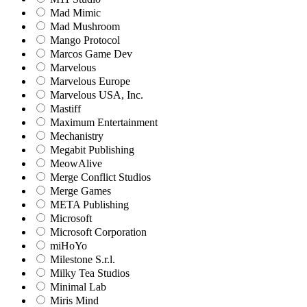
Mad Mimic
Mad Mushroom
Mango Protocol
Marcos Game Dev
Marvelous
Marvelous Europe
Marvelous USA, Inc.
Mastiff
Maximum Entertainment
Mechanistry
Megabit Publishing
MeowAlive
Merge Conflict Studios
Merge Games
META Publishing
Microsoft
Microsoft Corporation‬
miHoYo
Milestone S.r.l.
Milky Tea Studios
Minimal Lab
Miris Mind