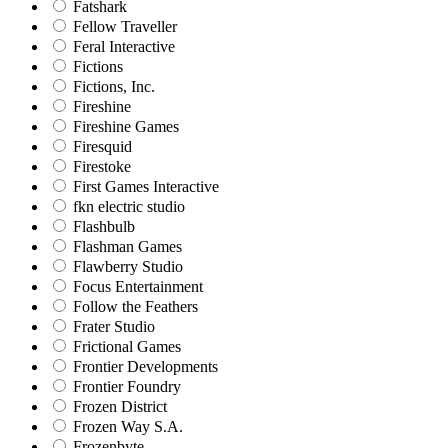
Fatshark
Fellow Traveller
Feral Interactive
Fictions
Fictions, Inc.
Fireshine
Fireshine Games
Firesquid
Firestoke
First Games Interactive
fkn electric studio
Flashbulb
Flashman Games
Flawberry Studio
Focus Entertainment
Follow the Feathers
Frater Studio
Frictional Games
Frontier Developments
Frontier Foundry
Frozen District
Frozen Way S.A.
Frozenbyte