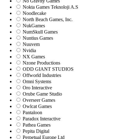
No Gravity Games
Nokta Games Teknoloji A.S
Noodlecake
North Beach Games, Inc.
NukGames
NumSkull Games
Nuntius Games
Nuuvem
Nvidia
NX Games
Nzone Productions
ODD GIANT STUDIOS
Offworld Industries
Omni Systems
Oro Interactive
Orube Game Studio
Overseer Games
Owlcat Games
Pantaloon
Paradox Interactive
Pathea Games
Pepita Digital
Perpetual Europe Ltd