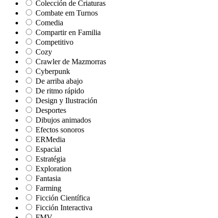
Colección de Criaturas
Combate em Turnos
Comedia
Compartir en Familia
Competitivo
Cozy
Crawler de Mazmorras
Cyberpunk
De arriba abajo
De ritmo rápido
Design y Ilustración
Desportes
Dibujos animados
Efectos sonoros
ERMedia
Espacial
Estratégia
Exploration
Fantasia
Farming
Ficción Científica
Ficción Interactiva
FMV