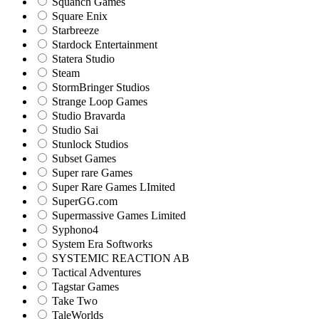
Squanch Games
Square Enix
Starbreeze
Stardock Entertainment
Statera Studio
Steam
StormBringer Studios
Strange Loop Games
Studio Bravarda
Studio Sai
Stunlock Studios
Subset Games
Super rare Games
Super Rare Games LImited
SuperGG.com
Supermassive Games Limited
Syphono4
System Era Softworks
SYSTEMIC REACTION AB
Tactical Adventures
Tagstar Games
Take Two
TaleWorlds