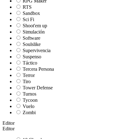
RPG Maker
RTS
Sandbox
Sci Fi
Shoot'em up
Simulación
Software
Soulslike
Supervivencia
Suspenso
Táctico
Tercera Persona
Terror
Tiro
Tower Defense
Turnos
Tycoon
Vuelo
Zombi
Editor
Editor