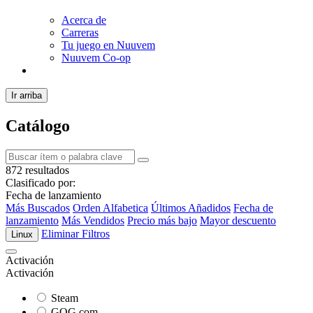
Acerca de
Carreras
Tu juego en Nuuvem
Nuuvem Co-op
Ir arriba
Catálogo
872 resultados
Clasificado por:
Fecha de lanzamiento
Más Buscados
Orden Alfabetica
Últimos Añadidos
Fecha de
lanzamiento
Más Vendidos
Precio más bajo
Mayor descuento
Eliminar Filtros
Linux
Activación
Activación
Steam
GOG.com