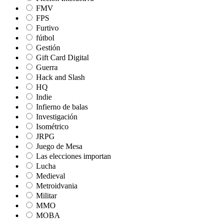
FMV
FPS
Furtivo
fútbol
Gestión
Gift Card Digital
Guerra
Hack and Slash
HQ
Indie
Infierno de balas
Investigación
Isométrico
JRPG
Juego de Mesa
Las elecciones importan
Lucha
Medieval
Metroidvania
Militar
MMO
MOBA