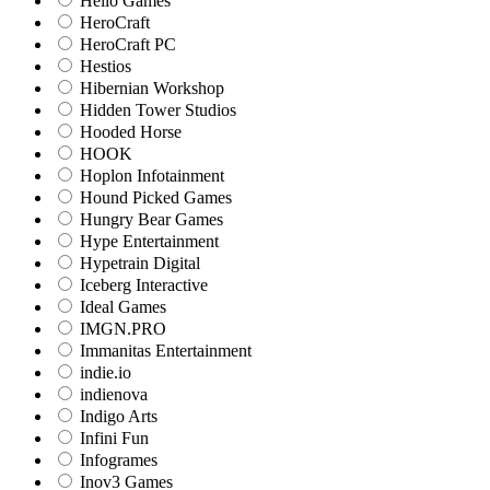
Hello Games
HeroCraft
HeroCraft PC
Hestios
Hibernian Workshop
Hidden Tower Studios
Hooded Horse
HOOK
Hoplon Infotainment
Hound Picked Games
Hungry Bear Games
Hype Entertainment
Hypetrain Digital
Iceberg Interactive
Ideal Games
IMGN.PRO
Immanitas Entertainment
indie.io
indienova
Indigo Arts
Infini Fun
Infogrames
Inov3 Games