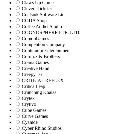
Claws Up Games
Clever Trickster
Coatsink Software Ltd
CODA Shop
Coffee Addict Studio
COGNOSPHERE PTE. LTD.
ComonGames
Competition Company
Continuum Entertainment
Cornfox & Brothers
Crania Games
Creative Hand
Creepy Jar
CRITICAL REFLEX
CriticalLeap
Crunching Koalas
Crytek
Crytivo
Cube Games
Curve Games
Cyanide
Cyber Rhino Studios