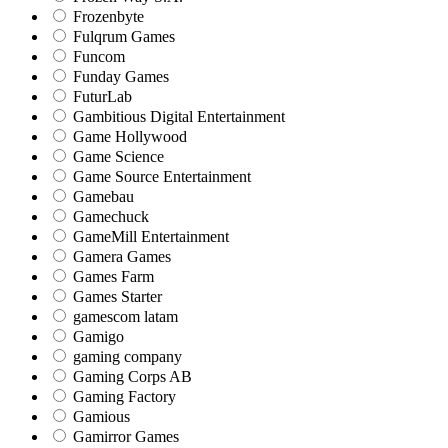
Frozenbyte
Fulqrum Games
Funcom
Funday Games
FuturLab
Gambitious Digital Entertainment
Game Hollywood
Game Science
Game Source Entertainment
Gamebau
Gamechuck
GameMill Entertainment
Gamera Games
Games Farm
Games Starter
gamescom latam
Gamigo
gaming company
Gaming Corps AB
Gaming Factory
Gamious
Gamirror Games