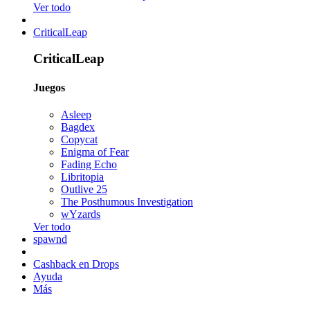
Ver todo
CriticalLeap
CriticalLeap
Juegos
Asleep
Bagdex
Copycat
Enigma of Fear
Fading Echo
Libritopia
Outlive 25
The Posthumous Investigation
wYzards
Ver todo
spawnd
Cashback en Drops
Ayuda
Más