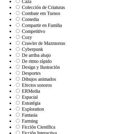
Caza
Colección de Criaturas
Combate em Turnos
Comedia
Compartir en Familia
Competitivo
Cozy
Crawler de Mazmorras
Cyberpunk
De arriba abajo
De ritmo rápido
Design y Ilustración
Desportes
Dibujos animados
Efectos sonoros
ERMedia
Espacial
Estratégia
Exploration
Fantasia
Farming
Ficción Científica
Ficción Interactiva