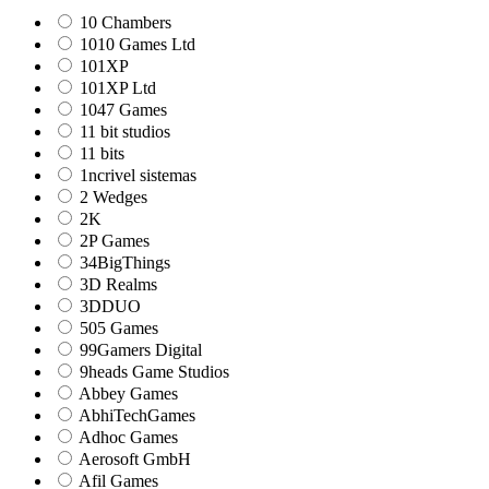
10 Chambers
1010 Games Ltd
101XP
101XP Ltd
1047 Games
11 bit studios
11 bits
1ncrivel sistemas
2 Wedges
2K
2P Games
34BigThings
3D Realms
3DDUO
505 Games
99Gamers Digital
9heads Game Studios
Abbey Games
AbhiTechGames
Adhoc Games
Aerosoft GmbH
Afil Games