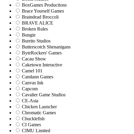
BoxGames Productions
Brace Yourself Games
Braindead Broccoli
BRAVE ALICE
Broken Rules
Bungie
Burrito Studios
Butterscotch Shenanigans
ByteRockers' Games
Cacau Show
Caketown Interactive
Camel 101
Camlann Games
Canvas Ink
Capcom
Cavalier Game Studios
CE-Asia
Chicken Launcher
Chromatic Games
Chucklefish
CI Games
CIMU Limited