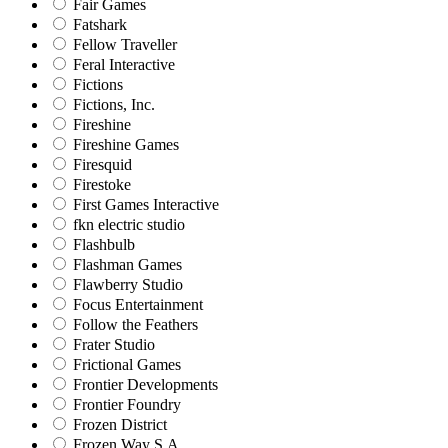
Fair Games
Fatshark
Fellow Traveller
Feral Interactive
Fictions
Fictions, Inc.
Fireshine
Fireshine Games
Firesquid
Firestoke
First Games Interactive
fkn electric studio
Flashbulb
Flashman Games
Flawberry Studio
Focus Entertainment
Follow the Feathers
Frater Studio
Frictional Games
Frontier Developments
Frontier Foundry
Frozen District
Frozen Way S.A.