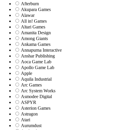
Afterburn
Akupara Games
Alawar
All in! Games
Altari Games
Amanita Design
Among Giants
Ankama Games
Annapurna Interactive
Anshar Publishing
Aoca Game Lab
Apollo Game Lab
Apple
Aquila Industrial
Arc Games
Arc System Works
Asmodee Digital
ASPYR
Asterion Games
Astragon
Atari
Aurumdust