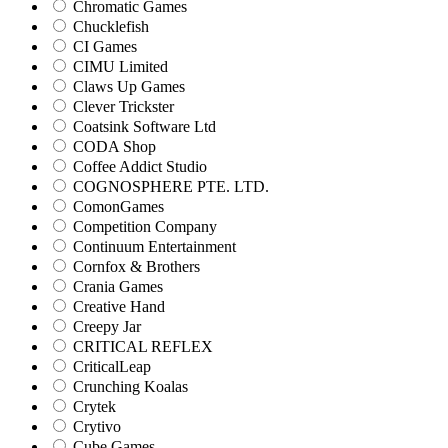
Chromatic Games
Chucklefish
CI Games
CIMU Limited
Claws Up Games
Clever Trickster
Coatsink Software Ltd
CODA Shop
Coffee Addict Studio
COGNOSPHERE PTE. LTD.
ComonGames
Competition Company
Continuum Entertainment
Cornfox & Brothers
Crania Games
Creative Hand
Creepy Jar
CRITICAL REFLEX
CriticalLeap
Crunching Koalas
Crytek
Crytivo
Cube Games