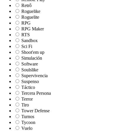
Retrô
Roguelike
Roguelite
RPG
RPG Maker
RTS
Sandbox
Sci Fi
Shoot'em up
Simulación
Software
Soulslike
Supervivencia
Suspenso
Táctico
Tercera Persona
Terror
Tiro
Tower Defense
Turnos
Tycoon
Vuelo