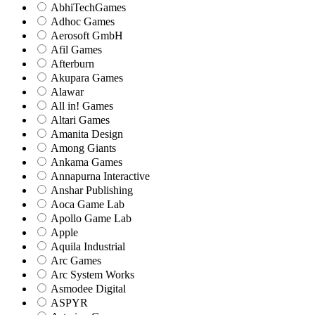
AbhiTechGames
Adhoc Games
Aerosoft GmbH
Afil Games
Afterburn
Akupara Games
Alawar
All in! Games
Altari Games
Amanita Design
Among Giants
Ankama Games
Annapurna Interactive
Anshar Publishing
Aoca Game Lab
Apollo Game Lab
Apple
Aquila Industrial
Arc Games
Arc System Works
Asmodee Digital
ASPYR