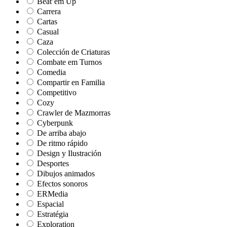
Beat’em Up
Carrera
Cartas
Casual
Caza
Colección de Criaturas
Combate em Turnos
Comedia
Compartir en Familia
Competitivo
Cozy
Crawler de Mazmorras
Cyberpunk
De arriba abajo
De ritmo rápido
Design y Ilustración
Desportes
Dibujos animados
Efectos sonoros
ERMedia
Espacial
Estratégia
Exploration