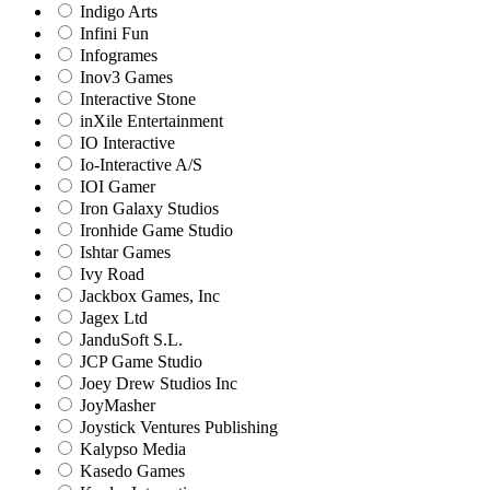
Indigo Arts
Infini Fun
Infogrames
Inov3 Games
Interactive Stone
inXile Entertainment
IO Interactive
Io-Interactive A/S
IOI Gamer
Iron Galaxy Studios
Ironhide Game Studio
Ishtar Games
Ivy Road
Jackbox Games, Inc
Jagex Ltd
JanduSoft S.L.
JCP Game Studio
Joey Drew Studios Inc
JoyMasher
Joystick Ventures Publishing
Kalypso Media
Kasedo Games