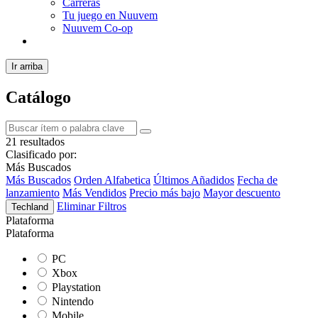
Carreras
Tu juego en Nuuvem
Nuuvem Co-op
Ir arriba
Catálogo
21 resultados
Clasificado por:
Más Buscados
Más Buscados
Orden Alfabetica
Últimos Añadidos
Fecha de
lanzamiento
Más Vendidos
Precio más bajo
Mayor descuento
Eliminar Filtros
Techland
Plataforma
Plataforma
PC
Xbox
Playstation
Nintendo
Mobile