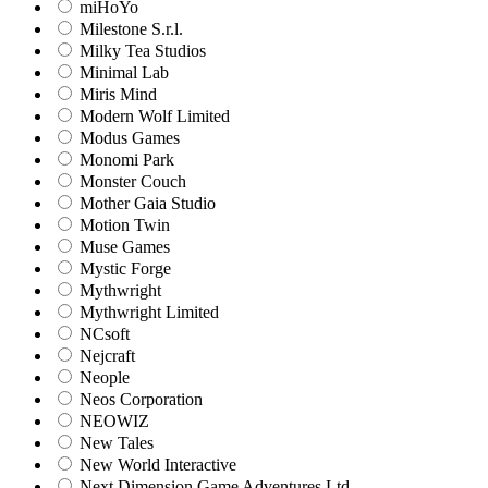
miHoYo
Milestone S.r.l.
Milky Tea Studios
Minimal Lab
Miris Mind
Modern Wolf Limited
Modus Games
Monomi Park
Monster Couch
Mother Gaia Studio
Motion Twin
Muse Games
Mystic Forge
Mythwright
Mythwright Limited
NCsoft
Nejcraft
Neople
Neos Corporation
NEOWIZ
New Tales
New World Interactive
Next Dimension Game Adventures Ltd