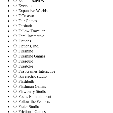
Estudio Raed Wulf
Eversim
Expansive Worlds
F.Creasso
Fair Games
Fatshark
Fellow Traveller
Feral Interactive
Fictions
Fictions, Inc.
Fireshine
Fireshine Games
Firesquid
Firestoke
First Games Interactive
fkn electric studio
Flashbulb
Flashman Games
Flawberry Studio
Focus Entertainment
Follow the Feathers
Frater Studio
Frictional Games