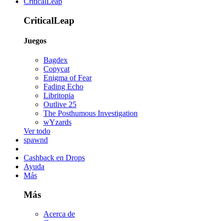
CriticalLeap
CriticalLeap
Juegos
Bagdex
Copycat
Enigma of Fear
Fading Echo
Libritopia
Outlive 25
The Posthumous Investigation
wYzards
Ver todo
spawnd
Cashback en Drops
Ayuda
Más
Más
Acerca de