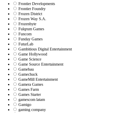
Frontier Developments
Frontier Foundry
Frozen District
Frozen Way S.A.
Frozenbyte
Fulqrum Games
Funcom
Funday Games
FuturLab
Gambitious Digital Entertainment
Game Hollywood
Game Science
Game Source Entertainment
Gamebau
Gamechuck
GameMill Entertainment
Gamera Games
Games Farm
Games Starter
gamescom latam
Gamigo
gaming company