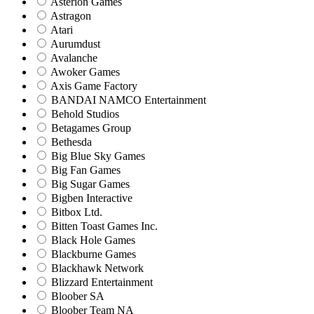
Asterion Games
Astragon
Atari
Aurumdust
Avalanche
Awoker Games
Axis Game Factory
BANDAI NAMCO Entertainment
Behold Studios
Betagames Group
Bethesda
Big Blue Sky Games
Big Fan Games
Big Sugar Games
Bigben Interactive
Bitbox Ltd.
Bitten Toast Games Inc.
Black Hole Games
Blackburne Games
Blackhawk Network
Blizzard Entertainment
Bloober SA
Bloober Team NA