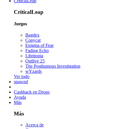
CriticalLeap
CriticalLeap
Juegos
Bagdex
Copycat
Enigma of Fear
Fading Echo
Libritopia
Outlive 25
The Posthumous Investigation
wYzards
Ver todo
spawnd
Cashback en Drops
Ayuda
Más
Más
Acerca de