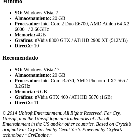
Mínimo
SO:
Windows Vista, 7
Almacenamiento:
20 GB
Procesador:
Intel Core 2 Duo E6700, AMD Athlon 64 X2
6000+ / 2.66GHz
Memoria:
4GB
Gráficos:
nVidia 8800 GTX / ATi HD 2900 XT (512MB)
DirectX:
10
Recomendado
SO:
Windows Vista / 7
Almacenamiento:
20 GB
Procesador:
Intel Core i3-530, AMD Phenom II X2 565 /
3.2GHz
Memoria:
6 GB
Gráficos:
nVidia GTX 460 / ATI HD 5870 (1GB)
DirectX:
11
© 2014 Ubisoft Entertainment. All Rights Reserved. Far Cry,
Ubisoft, and the Ubisoft logo are trademarks of Ubisoft
Entertainment in the US and/or other countries. Based on Crytek’s
original Far Cry directed by Cevat Yerli. Powered by Crytek’s
technology “CryEngine.”