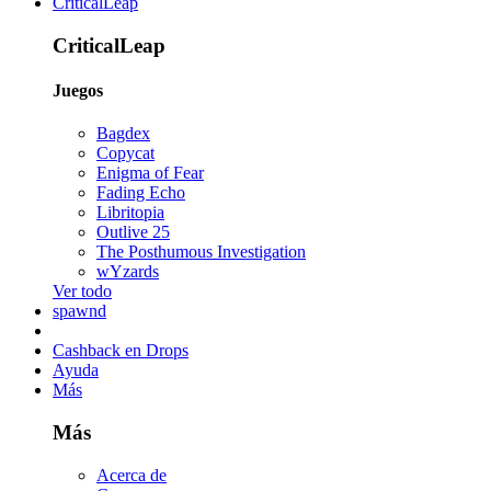
CriticalLeap
CriticalLeap
Juegos
Bagdex
Copycat
Enigma of Fear
Fading Echo
Libritopia
Outlive 25
The Posthumous Investigation
wYzards
Ver todo
spawnd
Cashback en Drops
Ayuda
Más
Más
Acerca de