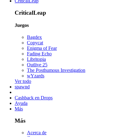
CriticalLeap
CriticalLeap
Juegos
Bagdex
Copycat
Enigma of Fear
Fading Echo
Libritopia
Outlive 25
The Posthumous Investigation
wYzards
Ver todo
spawnd
Cashback en Drops
Ayuda
Más
Más
Acerca de