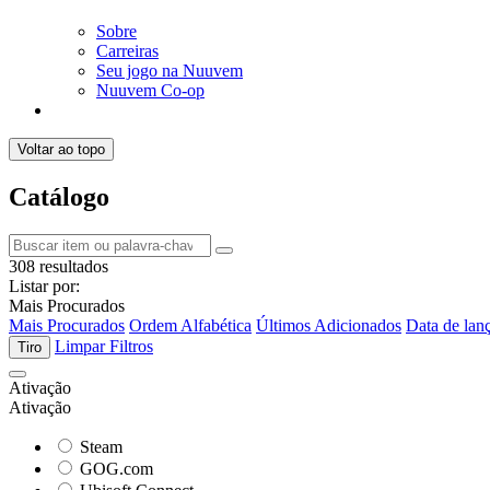
Sobre
Carreiras
Seu jogo na Nuuvem
Nuuvem Co-op
Voltar ao topo
Catálogo
308 resultados
Listar por:
Mais Procurados
Mais Procurados
Ordem Alfabética
Últimos Adicionados
Data de lan
Limpar Filtros
Tiro
Ativação
Ativação
Steam
GOG.com