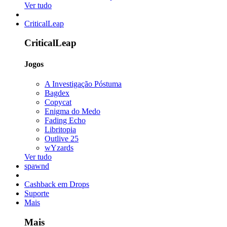
Ver tudo
CriticalLeap
CriticalLeap
Jogos
A Investigação Póstuma
Bagdex
Copycat
Enigma do Medo
Fading Echo
Libritopia
Outlive 25
wYzards
Ver tudo
spawnd
Cashback em Drops
Suporte
Mais
Mais