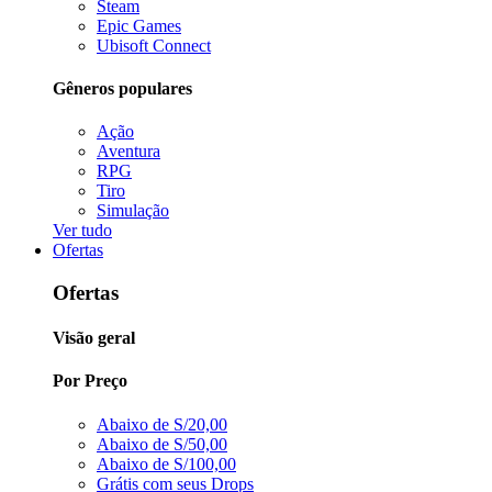
Steam
Epic Games
Ubisoft Connect
Gêneros populares
Ação
Aventura
RPG
Tiro
Simulação
Ver tudo
Ofertas
Ofertas
Visão geral
Por Preço
Abaixo de S/20,00
Abaixo de S/50,00
Abaixo de S/100,00
Grátis com seus Drops