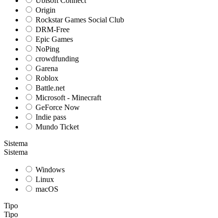
Ubisoft Connect
Origin
Rockstar Games Social Club
DRM-Free
Epic Games
NoPing
crowdfunding
Garena
Roblox
Battle.net
Microsoft - Minecraft
GeForce Now
Indie pass
Mundo Ticket
Sistema
Sistema
Windows
Linux
macOS
Tipo
Tipo