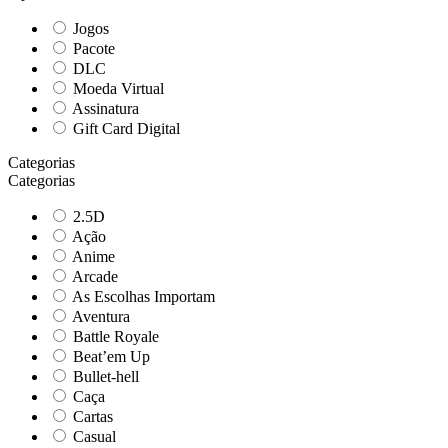
Jogos
Pacote
DLC
Moeda Virtual
Assinatura
Gift Card Digital
Categorias
Categorias
2.5D
Ação
Anime
Arcade
As Escolhas Importam
Aventura
Battle Royale
Beat’em Up
Bullet-hell
Caça
Cartas
Casual