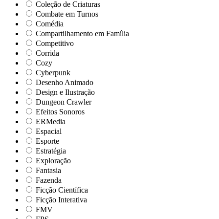
Coleção de Criaturas
Combate em Turnos
Comédia
Compartilhamento em Família
Competitivo
Corrida
Cozy
Cyberpunk
Desenho Animado
Design e Ilustração
Dungeon Crawler
Efeitos Sonoros
ERMedia
Espacial
Esporte
Estratégia
Exploração
Fantasia
Fazenda
Ficção Científica
Ficção Interativa
FMV