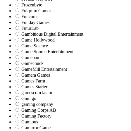
Frozenbyte
Fulqrum Games
Funcom
Funday Games
FuturLab
Gambitious Digital Entertainment
Game Hollywood
Game Science
Game Source Entertainment
Gamebau
Gamechuck
GameMill Entertainment
Gamera Games
Games Farm
Games Starter
gamescom latam
Gamigo
gaming company
Gaming Corps AB
Gaming Factory
Gamious
Gamirror Games