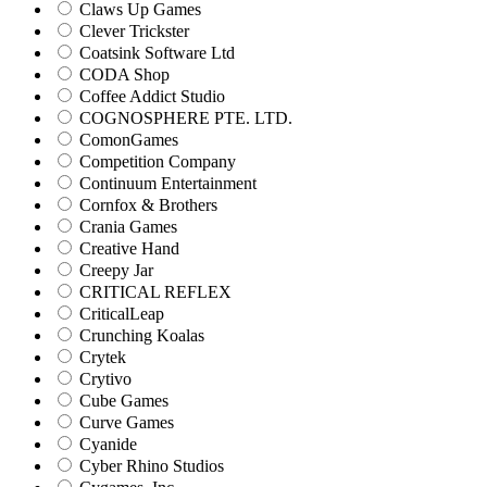
Claws Up Games
Clever Trickster
Coatsink Software Ltd
CODA Shop
Coffee Addict Studio
COGNOSPHERE PTE. LTD.
ComonGames
Competition Company
Continuum Entertainment
Cornfox & Brothers
Crania Games
Creative Hand
Creepy Jar
CRITICAL REFLEX
CriticalLeap
Crunching Koalas
Crytek
Crytivo
Cube Games
Curve Games
Cyanide
Cyber Rhino Studios