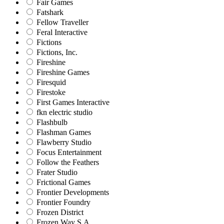
Fair Games
Fatshark
Fellow Traveller
Feral Interactive
Fictions
Fictions, Inc.
Fireshine
Fireshine Games
Firesquid
Firestoke
First Games Interactive
fkn electric studio
Flashbulb
Flashman Games
Flawberry Studio
Focus Entertainment
Follow the Feathers
Frater Studio
Frictional Games
Frontier Developments
Frontier Foundry
Frozen District
Frozen Way S.A.