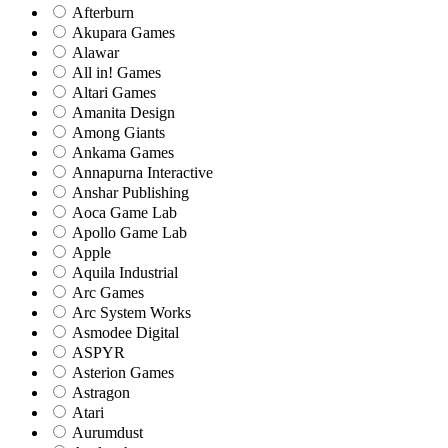
Afterburn
Akupara Games
Alawar
All in! Games
Altari Games
Amanita Design
Among Giants
Ankama Games
Annapurna Interactive
Anshar Publishing
Aoca Game Lab
Apollo Game Lab
Apple
Aquila Industrial
Arc Games
Arc System Works
Asmodee Digital
ASPYR
Asterion Games
Astragon
Atari
Aurumdust