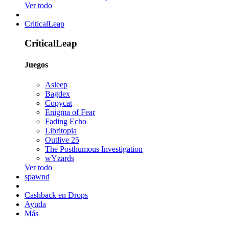
Ver todo
CriticalLeap
CriticalLeap
Juegos
Asleep
Bagdex
Copycat
Enigma of Fear
Fading Echo
Libritopia
Outlive 25
The Posthumous Investigation
wYzards
Ver todo
spawnd
Cashback en Drops
Ayuda
Más