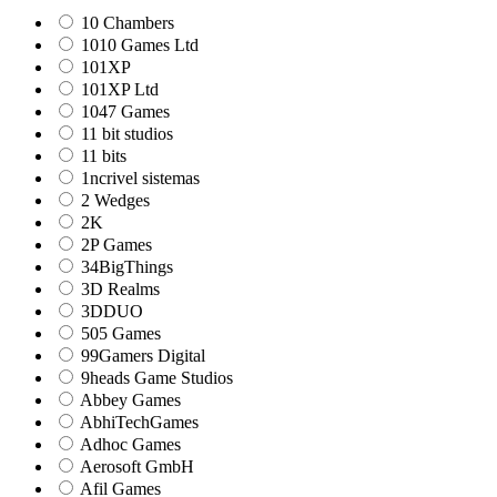
10 Chambers
1010 Games Ltd
101XP
101XP Ltd
1047 Games
11 bit studios
11 bits
1ncrivel sistemas
2 Wedges
2K
2P Games
34BigThings
3D Realms
3DDUO
505 Games
99Gamers Digital
9heads Game Studios
Abbey Games
AbhiTechGames
Adhoc Games
Aerosoft GmbH
Afil Games