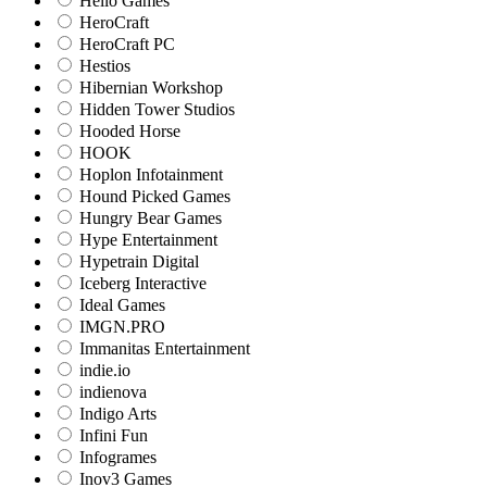
Hello Games
HeroCraft
HeroCraft PC
Hestios
Hibernian Workshop
Hidden Tower Studios
Hooded Horse
HOOK
Hoplon Infotainment
Hound Picked Games
Hungry Bear Games
Hype Entertainment
Hypetrain Digital
Iceberg Interactive
Ideal Games
IMGN.PRO
Immanitas Entertainment
indie.io
indienova
Indigo Arts
Infini Fun
Infogrames
Inov3 Games