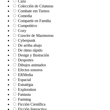
Caza
Colección de Criaturas
Combate em Turnos
Comedia
Compartir en Familia
Competitivo
Cozy
Crawler de Mazmorras
Cyberpunk
De arriba abajo
De ritmo rápido
Design y Ilustración
Desportes
Dibujos animados
Efectos sonoros
ERMedia
Espacial
Estratégia
Exploration
Fantasia
Farming
Ficción Científica
Ficción Interactiva