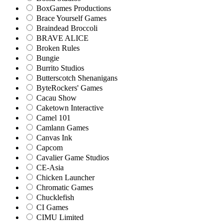
BoxGames Productions
Brace Yourself Games
Braindead Broccoli
BRAVE ALICE
Broken Rules
Bungie
Burrito Studios
Butterscotch Shenanigans
ByteRockers' Games
Cacau Show
Caketown Interactive
Camel 101
Camlann Games
Canvas Ink
Capcom
Cavalier Game Studios
CE-Asia
Chicken Launcher
Chromatic Games
Chucklefish
CI Games
CIMU Limited