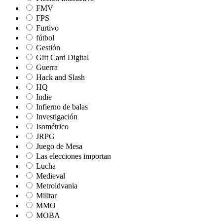
FMV
FPS
Furtivo
fútbol
Gestión
Gift Card Digital
Guerra
Hack and Slash
HQ
Indie
Infierno de balas
Investigación
Isométrico
JRPG
Juego de Mesa
Las elecciones importan
Lucha
Medieval
Metroidvania
Militar
MMO
MOBA