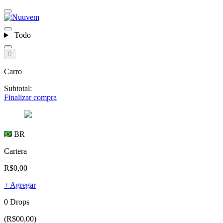
Todo
0
Carro
Subtotal:
Finalizar compra
BR
Cartera
R$0,00
+ Agregar
0 Drops
(R$00,00)