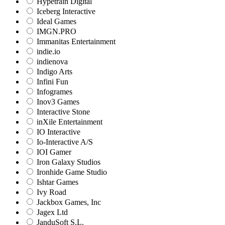
Hypetrain Digital
Iceberg Interactive
Ideal Games
IMGN.PRO
Immanitas Entertainment
indie.io
indienova
Indigo Arts
Infini Fun
Infogrames
Inov3 Games
Interactive Stone
inXile Entertainment
IO Interactive
Io-Interactive A/S
IOI Gamer
Iron Galaxy Studios
Ironhide Game Studio
Ishtar Games
Ivy Road
Jackbox Games, Inc
Jagex Ltd
JanduSoft S.L.