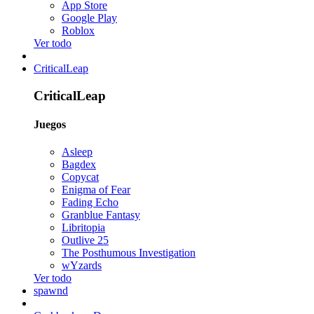
App Store
Google Play
Roblox
Ver todo
CriticalLeap
CriticalLeap
Juegos
Asleep
Bagdex
Copycat
Enigma of Fear
Fading Echo
Granblue Fantasy
Libritopia
Outlive 25
The Posthumous Investigation
wYzards
Ver todo
spawnd