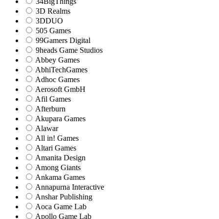
34BigThings
3D Realms
3DDUO
505 Games
99Gamers Digital
9heads Game Studios
Abbey Games
AbhiTechGames
Adhoc Games
Aerosoft GmbH
Afil Games
Afterburn
Akupara Games
Alawar
All in! Games
Altari Games
Amanita Design
Among Giants
Ankama Games
Annapurna Interactive
Anshar Publishing
Aoca Game Lab
Apollo Game Lab