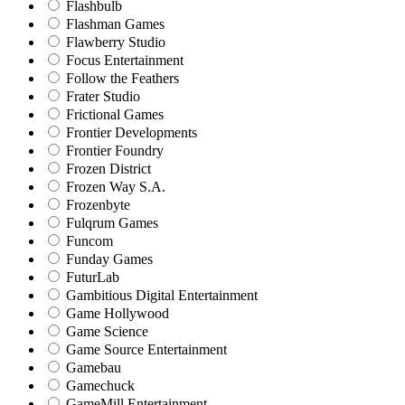
Flashbulb
Flashman Games
Flawberry Studio
Focus Entertainment
Follow the Feathers
Frater Studio
Frictional Games
Frontier Developments
Frontier Foundry
Frozen District
Frozen Way S.A.
Frozenbyte
Fulqrum Games
Funcom
Funday Games
FuturLab
Gambitious Digital Entertainment
Game Hollywood
Game Science
Game Source Entertainment
Gamebau
Gamechuck
GameMill Entertainment