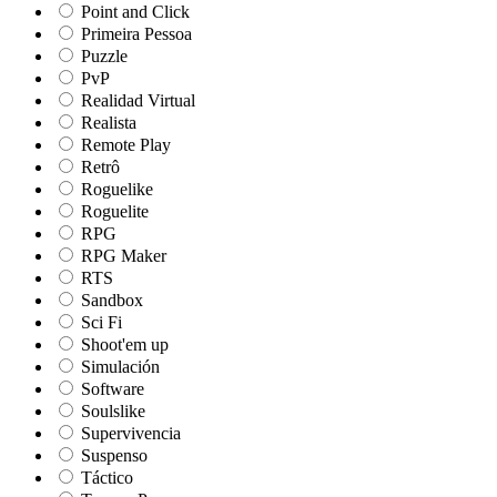
Point and Click
Primeira Pessoa
Puzzle
PvP
Realidad Virtual
Realista
Remote Play
Retrô
Roguelike
Roguelite
RPG
RPG Maker
RTS
Sandbox
Sci Fi
Shoot'em up
Simulación
Software
Soulslike
Supervivencia
Suspenso
Táctico