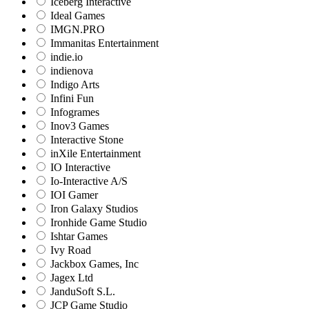
Iceberg Interactive
Ideal Games
IMGN.PRO
Immanitas Entertainment
indie.io
indienova
Indigo Arts
Infini Fun
Infogrames
Inov3 Games
Interactive Stone
inXile Entertainment
IO Interactive
Io-Interactive A/S
IOI Gamer
Iron Galaxy Studios
Ironhide Game Studio
Ishtar Games
Ivy Road
Jackbox Games, Inc
Jagex Ltd
JanduSoft S.L.
JCP Game Studio