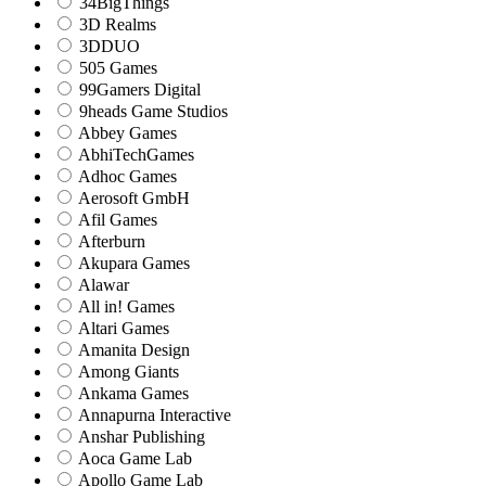
34BigThings
3D Realms
3DDUO
505 Games
99Gamers Digital
9heads Game Studios
Abbey Games
AbhiTechGames
Adhoc Games
Aerosoft GmbH
Afil Games
Afterburn
Akupara Games
Alawar
All in! Games
Altari Games
Amanita Design
Among Giants
Ankama Games
Annapurna Interactive
Anshar Publishing
Aoca Game Lab
Apollo Game Lab