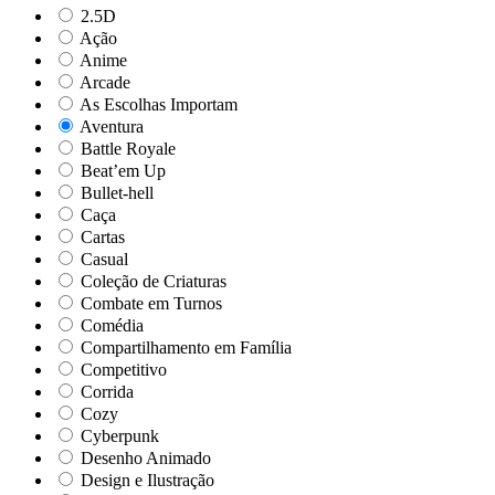
2.5D
Ação
Anime
Arcade
As Escolhas Importam
Aventura
Battle Royale
Beat’em Up
Bullet-hell
Caça
Cartas
Casual
Coleção de Criaturas
Combate em Turnos
Comédia
Compartilhamento em Família
Competitivo
Corrida
Cozy
Cyberpunk
Desenho Animado
Design e Ilustração