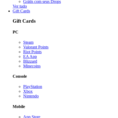
Grátis com seus Drops
Ver tudo
Gift Cards
Gift Cards
PC
Steam
Valorant Points
Riot Points
EA App
Blizzard
Minecoins
Console
PlayStation
Xbox
Nintendo
Mobile
App Store