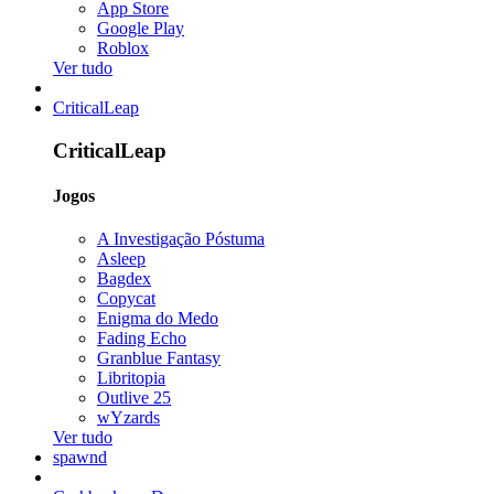
App Store
Google Play
Roblox
Ver tudo
CriticalLeap
CriticalLeap
Jogos
A Investigação Póstuma
Asleep
Bagdex
Copycat
Enigma do Medo
Fading Echo
Granblue Fantasy
Libritopia
Outlive 25
wYzards
Ver tudo
spawnd