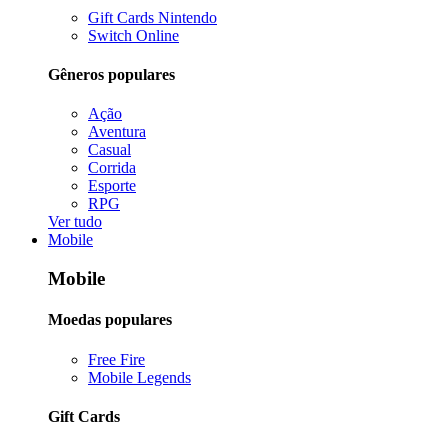
Gift Cards Nintendo
Switch Online
Gêneros populares
Ação
Aventura
Casual
Corrida
Esporte
RPG
Ver tudo
Mobile
Mobile
Moedas populares
Free Fire
Mobile Legends
Gift Cards