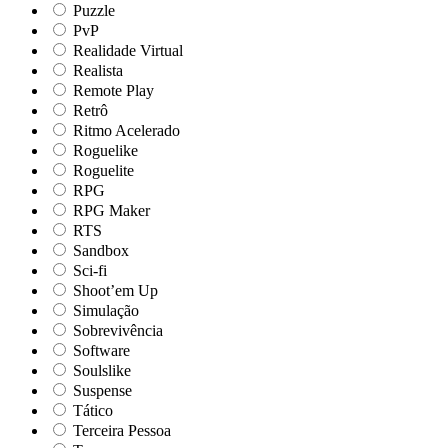
Puzzle
PvP
Realidade Virtual
Realista
Remote Play
Retrô
Ritmo Acelerado
Roguelike
Roguelite
RPG
RPG Maker
RTS
Sandbox
Sci-fi
Shoot’em Up
Simulação
Sobrevivência
Software
Soulslike
Suspense
Tático
Terceira Pessoa