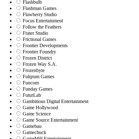
Flashbulb
Flashman Games
Flawberry Studio
Focus Entertainment
Follow the Feathers
Frater Studio
Frictional Games
Frontier Developments
Frontier Foundry
Frozen District
Frozen Way S.A.
Frozenbyte
Fulqrum Games
Funcom
Funday Games
FuturLab
Gambitious Digital Entertainment
Game Hollywood
Game Science
Game Source Entertainment
Gamebau
Gamechuck
GameMill Entertainment