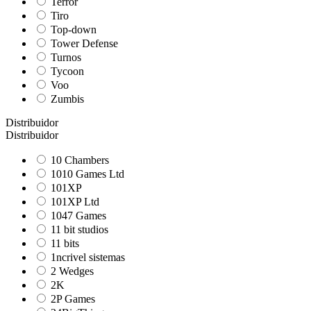
Terror
Tiro
Top-down
Tower Defense
Turnos
Tycoon
Voo
Zumbis
Distribuidor
Distribuidor
10 Chambers
1010 Games Ltd
101XP
101XP Ltd
1047 Games
11 bit studios
11 bits
1ncrivel sistemas
2 Wedges
2K
2P Games