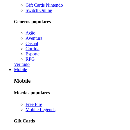
Gift Cards Nintendo
Switch Online
Gêneros populares
Ação
Aventura
Casual
Corrida
Esporte
RPG
Ver tudo
Mobile
Mobile
Moedas populares
Free Fire
Mobile Legends
Gift Cards