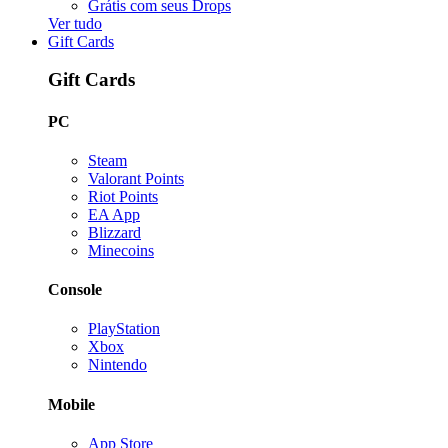
Grátis com seus Drops
Ver tudo
Gift Cards
Gift Cards
PC
Steam
Valorant Points
Riot Points
EA App
Blizzard
Minecoins
Console
PlayStation
Xbox
Nintendo
Mobile
App Store