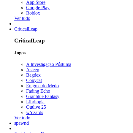
App Store
Google Play
Roblox
Ver tudo
CriticalLeap
CriticalLeap
Jogos
A Investigação Póstuma
Asleep
Bagdex
Copycat
Enigma do Medo
Fading Echo
Granblue Fantasy
Libritopia
Outlive 25
wYzards
Ver tudo
spawnd