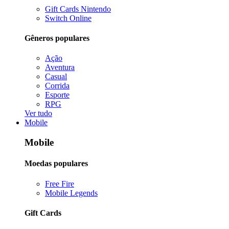
Gift Cards Nintendo
Switch Online
Gêneros populares
Ação
Aventura
Casual
Corrida
Esporte
RPG
Ver tudo
Mobile
Mobile
Moedas populares
Free Fire
Mobile Legends
Gift Cards