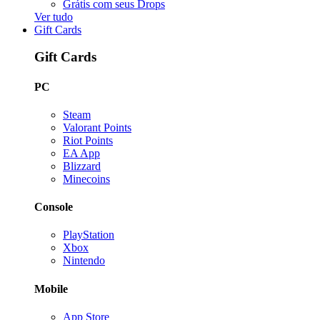
Grátis com seus Drops
Ver tudo
Gift Cards
Gift Cards
PC
Steam
Valorant Points
Riot Points
EA App
Blizzard
Minecoins
Console
PlayStation
Xbox
Nintendo
Mobile
App Store