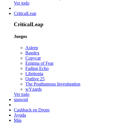
Ver todo
CriticalLeap
CriticalLeap
Juegos
Asleep
Bagdex
Copycat
Enigma of Fear
Fading Echo
Libritopia
Outlive 25
The Posthumous Investigation
wYzards
Ver todo
spawnd
Cashback en Drops
Ayuda
Más