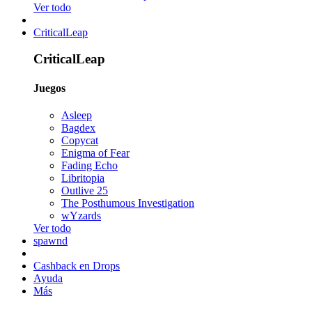
Ver todo
CriticalLeap
CriticalLeap
Juegos
Asleep
Bagdex
Copycat
Enigma of Fear
Fading Echo
Libritopia
Outlive 25
The Posthumous Investigation
wYzards
Ver todo
spawnd
Cashback en Drops
Ayuda
Más