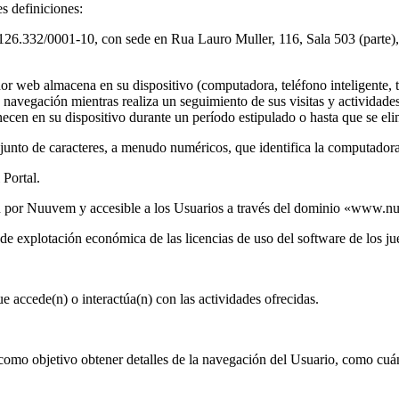
es definiciones:
332/0001-10, con sede en Rua Lauro Muller, 116, Sala 503 (parte), B
 web almacena en su dispositivo (computadora, teléfono inteligente, tab
r la navegación mientras realiza un seguimiento de sus visitas y activida
ecen en su dispositivo durante un período estipulado o hasta que se e
njunto de caracteres, a menudo numéricos, que identifica la computadora
 Portal.
ión por Nuuvem y accesible a los Usuarios a través del dominio «ww
 de explotación económica de las licencias de uso del software de los ju
e accede(n) o interactúa(n) con las actividades ofrecidas.
o objetivo obtener detalles de la navegación del Usuario, como cuánto 