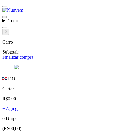
Todo
0
Carro
Subtotal:
Finalizar compra
DO
Cartera
R$0,00
+ Agregar
0 Drops
(R$00,00)